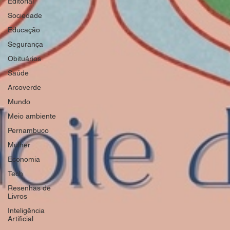
Editorial
Sociedade
Educação
Segurança
Obituários
Saúde
Arcoverde
Mundo
Meio ambiente
Pernambuco
Mulher
Economia
Tech
Resenhas de
Livros
Inteligência
Artificial