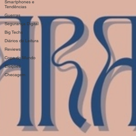
Smartphones e
Tendências
Guerras
Segurança Digital
Big Techs
Diários de Leitura
Reviews
Copa do Mundo
Eleições
Checagem