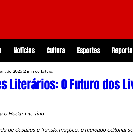
a
Notícias
Cultura
Esportes
Report
jan. de 2025
2 min de leitura
ção
Segurança
Obituários
Saúde
s Literários: O Futuro dos L
Pernambuco
Mulher
Economia
Tech
a o Radar Literário
Smartphones e Tendências
Guerras
 de desafios e transformações, o mercado editorial se