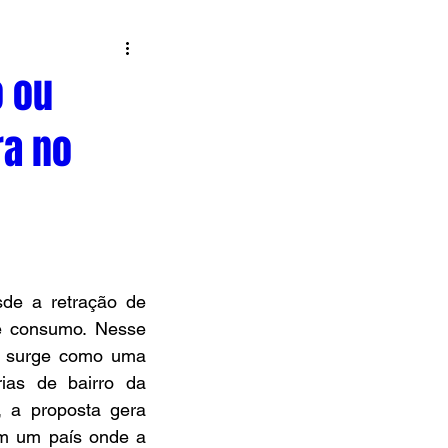
o ou
ra no
sde a retração de 
e consumo. Nesse 
, surge como uma 
ias de bairro da 
 a proposta gera 
em um país onde a 