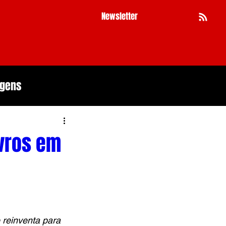
Newsletter
Busca
agens
ivros em
 reinventa para 