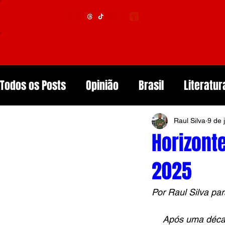
Menu
Todos os Posts
Opinião
Brasil
Literatur
Raul Silva
9 de 
Política
Editorial
Sociedade
Educa
Horizonte
2025
Arcoverde
Mundo
Meio ambiente
Por Raul Silva par
Resenhas de Livros
Inteligência Artificial
Após uma década