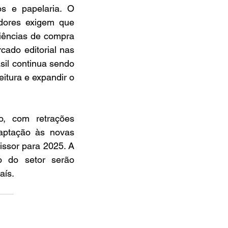
s e papelaria. O 
dores exigem que 
iências de compra 
cado editorial nas 
sil continua sendo 
itura e expandir o 
o, com retrações 
aptação às novas 
ssor para 2025. A 
o do setor serão 
aís.