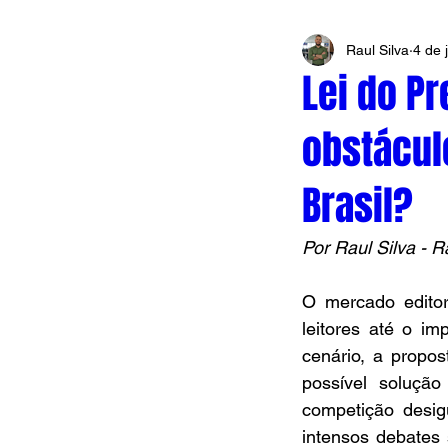
Raul Silva
4 de 
Lei do Pr
obstácul
Brasil?
Por Raul Silva - Ra
O mercado editori
leitores até o i
cenário, a propo
possível solução
competição desig
intensos debates 