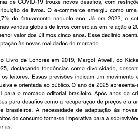
mia de COVID-19 trouxe novos desafios, com restriçõe
ribuição de livros. O e-commerce emergiu como uma al
,7% do faturamento naquele ano. Já em 2022, o set
as vendas globais de livros comerciais em relação a 20
menor valor dos últimos cinco anos. Esse declínio acent
ptação às novas realidades do mercado.
o Livro de Londres em 2019, Margot Atwell, do Kickst
025, destacando tendências como diversidade, descentr
os leitores. Essas previsões indicam um movimento 
lusiva e orientada ao público. O ano de 2025 apresenta-
l para o mercado editorial brasileiro. Após anos de cri
ões para desafios como a recuperação de preços e a am
 os brasileiros. A necessidade de adaptação às novas 
tos de consumo torna-se imperativa para a sobrevivênc
arias.