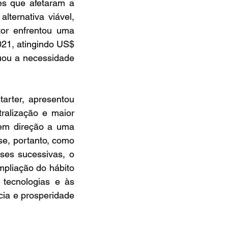
s que afetaram a 
ternativa viável, 
or enfrentou uma 
21, atingindo US$ 
uou a necessidade 
arter, apresentou 
alização e maior 
em direção a uma 
se, portanto, como 
ses sucessivas, o 
pliação do hábito 
tecnologias e às 
ia e prosperidade 