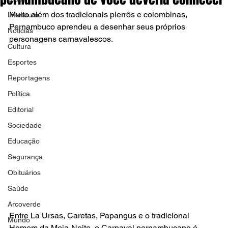
Muito além dos tradicionais pierrôs e colombinas, 
Literatura
Pernambuco aprendeu a desenhar seus próprios 
Notícias
personagens carnavalescos. 
Cultura
Esportes
Reportagens
Política
Editorial
Sociedade
Educação
Segurança
Obituários
Saúde
Arcoverde
Entre La Ursas, Caretas, Papangus e o tradicional 
Mundo
Homem da Meia-Noite, o Carnaval pernambucano é 