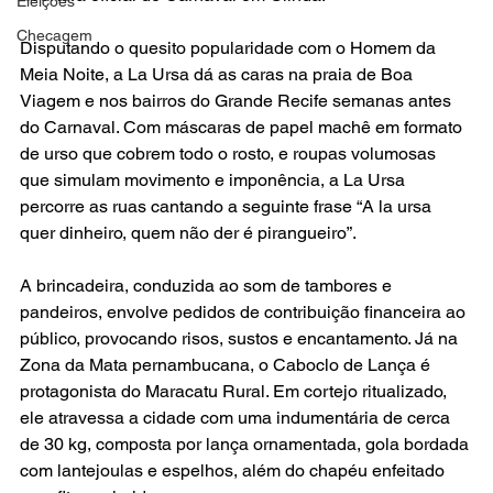
Eleições
Checagem
Disputando o quesito popularidade com o Homem da 
Meia Noite, a La Ursa dá as caras na praia de Boa 
Viagem e nos bairros do Grande Recife semanas antes 
do Carnaval. Com máscaras de papel machê em formato 
de urso que cobrem todo o rosto, e roupas volumosas 
que simulam movimento e imponência, a La Ursa 
percorre as ruas cantando a seguinte frase “A la ursa 
quer dinheiro, quem não der é pirangueiro”. 
A brincadeira, conduzida ao som de tambores e 
pandeiros, envolve pedidos de contribuição financeira ao 
público, provocando risos, sustos e encantamento. Já na 
Zona da Mata pernambucana, o Caboclo de Lança é 
protagonista do Maracatu Rural. Em cortejo ritualizado, 
ele atravessa a cidade com uma indumentária de cerca 
de 30 kg, composta por lança ornamentada, gola bordada 
com lantejoulas e espelhos, além do chapéu enfeitado 