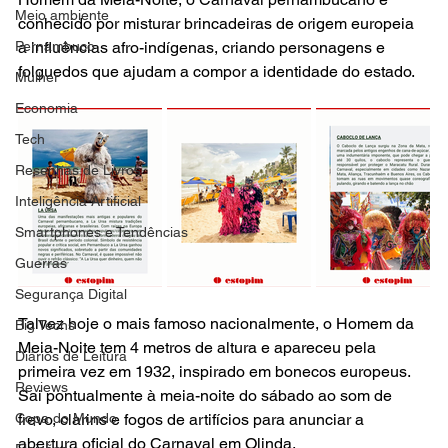
Meio ambiente
conhecido por misturar brincadeiras de origem europeia 
a influências afro-indígenas, criando personagens e 
Pernambuco
folguedos que ajudam a compor a identidade do estado. 
Mulher
Economia
Tech
Resenhas de Livros
Inteligência Artificial
Smartphones e Tendências
Guerras
Segurança Digital
Talvez hoje o mais famoso nacionalmente, o Homem da 
Big Techs
Meia-Noite tem 4 metros de altura e apareceu pela 
Diários de Leitura
primeira vez em 1932, inspirado em bonecos europeus. 
Reviews
Sai pontualmente à meia-noite do sábado ao som de 
frevo, clarins e fogos de artifícios para anunciar a 
Copa do Mundo
abertura oficial do Carnaval em Olinda.