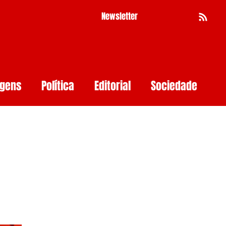
Newsletter
Busca
agens
Política
Editorial
Sociedade
Pernambuco
Mulher
Economia
as
Segurança Digital
Big Techs