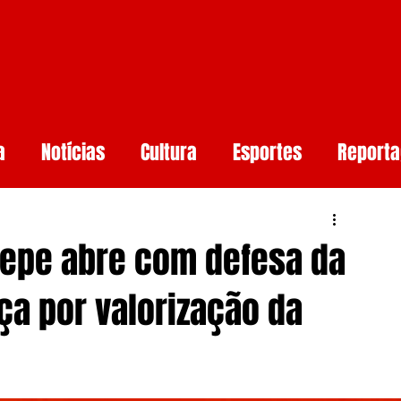
a
Notícias
Cultura
Esportes
Report
aúde
Arcoverde
Mundo
Meio ambiente
tepe abre com defesa da
rtificial
Smartphones e Tendências
Guerr
a por valorização da
undo