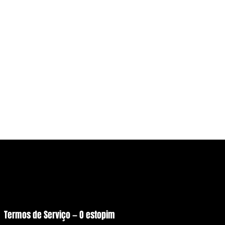
na
© Copyright 2026 - O estopim
Desenvolvido por Raul Silva
Termos de Serviço — O estopim