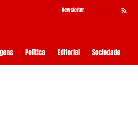
Newsletter
Busca
agens
Política
Editorial
Sociedade
Pernambuco
Mulher
Economia
as
Segurança Digital
Big Techs