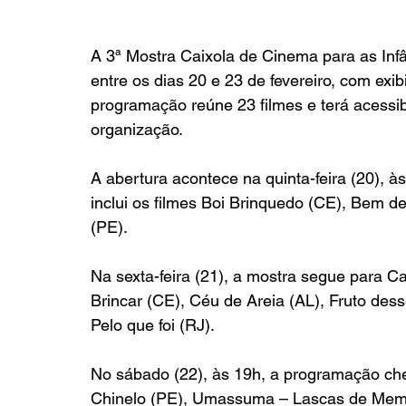
A 3ª Mostra Caixola de Cinema para as Infâ
entre os dias 20 e 23 de fevereiro, com ex
programação reúne 23 filmes e terá acessib
organização.
A abertura acontece na quinta-feira (20), 
inclui os filmes Boi Brinquedo (CE), Bem d
(PE).
Na sexta-feira (21), a mostra segue para C
Brincar (CE), Céu de Areia (AL), Fruto des
Pelo que foi (RJ).
No sábado (22), às 19h, a programação che
Chinelo (PE), Umassuma – Lascas de Memór