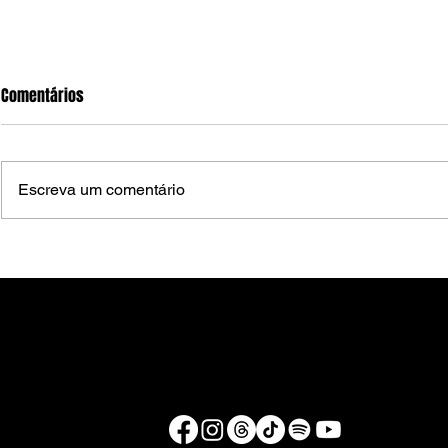
Comentários
Escreva um comentário
Festival Pernambuco Meu País
Festival Per
começa nesta sexta-feira em
começa nesta 
Arcoverde com programação em
trânsito no C
diferentes polos
segue com al