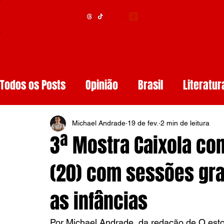
Menu
Todos os Posts
Opinião
Brasil
Literatur
Educação
Segurança
Obituários
S
Michael Andrade
19 de fev.
2 min de leitura
3ª Mostra Caixola co
Tech
Resenhas de Livros
Inteligência A
(20) com sessões gra
as infâncias
Diários de Leitura
Reviews
Copa do M
Por Michael Andrade, da redação de O estopi