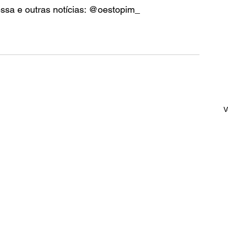
essa e outras notícias: @oestopim_
V