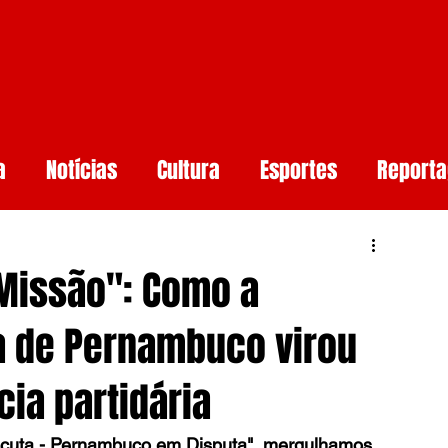
a
Notícias
Cultura
Esportes
Report
aúde
Arcoverde
Mundo
Meio ambiente
Missão": Como a
rtificial
Smartphones e Tendências
Guerr
ia de Pernambuco virou
cia partidária
undo
scuta - Pernambuco em Disputa", mergulhamos 