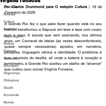
Por Clarice Drummond para O estopim Cultura 
|
18 de 
Literatura
Fevereiro de 2026
Notícias
Cultura
A Grande Rio fez o que sabe fazer quando está no seu 
Esportes
melhor: transformou a Sapucaí em tese e tese com corpo, 
suor e risco. A escola que vem assinando, nos últimos 
Reportagens
anos, um Carnaval de ideias (às vezes desconfortáveis, 
Política
quase sempre necessárias) apostou em narrativa, 
Editorial
pesquisa, linguagem cênica e identidade. O problema é 
que, no miolo do desfile, ali onde a bateria é coração e 
Sociedade
termômetro, a Grande Rio aceitou um atalho de “alcance” 
Educação
que custou caro: coroar Virgínia Fonseca.
Segurança
Obituários
Saúde
Arcoverde
Mundo