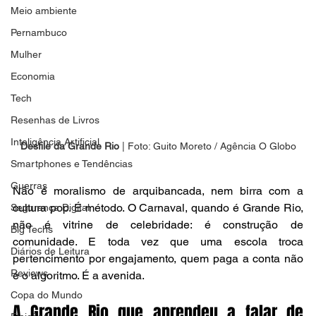
Meio ambiente
Pernambuco
Mulher
Economia
Tech
Resenhas de Livros
Inteligência Artificial
Desfile da Grande Rio
 | Foto: Guito Moreto / Agência O Globo
Smartphones e Tendências
Guerras
Não é moralismo de arquibancada, nem birra com a 
cultura pop. É método. O Carnaval, quando é Grande Rio, 
Segurança Digital
não é vitrine de celebridade: é construção de 
Big Techs
comunidade. E toda vez que uma escola troca 
Diários de Leitura
pertencimento por engajamento, quem paga a conta não 
Reviews
é o algoritmo. É a avenida.
Copa do Mundo
A Grande Rio que aprendeu a falar de 