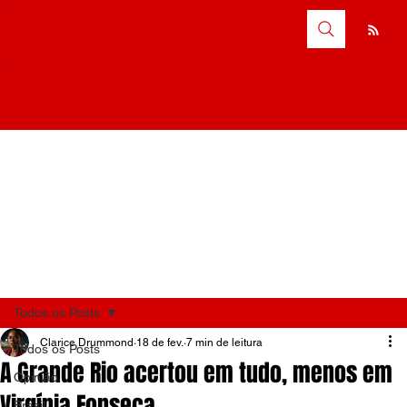
Todos os Posts
Clarice Drummond
18 de fev.
7 min de leitura
Todos os Posts
A Grande Rio acertou em tudo, menos em
Opinião
Virgínia Fonseca
Brasil