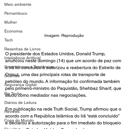
Meio ambiente
Pernambuco
Mulher
Economia
Imagem: Reprodução 
Tech
Resenhas de Livros
O presidente dos Estados Unidos, Donald Trump, 
Inteligência Artificial
anunciou neste domingo (14) que um acordo de paz com 
Smartphones e Tendências
o Irã foi concluído e autorizou a reabertura do Estreito de 
Ormuz, uma das principais rotas de transporte de 
Guerras
petróleo do mundo. A informação foi confirmada também 
Segurança Digital
pelo primeiro-ministro do Paquistão, Shehbaz Sharif, que 
Big Techs
atuou como mediador nas negociações.
Diários de Leitura
Em publicação na rede Truth Social, Trump afirmou que o 
Reviews
acordo com a República Islâmica do Irã “está concluído” 
Copa do Mundo
e declarou a autorização para o fim imediato do bloqueio 