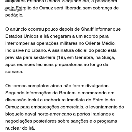
Eleições
naval dos Estados Unidos. Segundo ele, a passagem 
pelo Estreito de Ormuz será liberada sem cobrança de 
Checagem
pedágio.
O anúncio ocorreu pouco depois de Sharif informar que 
Estados Unidos e Irã chegaram a um acordo para 
interromper as operações militares no Oriente Médio, 
inclusive no Líbano. A assinatura oficial do pacto está 
prevista para sexta-feira (19), em Genebra, na Suíça, 
após reuniões técnicas preparatórias ao longo da 
semana.
Os termos completos ainda não foram divulgados. 
Segundo informações da Reuters, o memorando em 
discussão inclui a reabertura imediata do Estreito de 
Ormuz para embarcações comerciais, o levantamento do 
bloqueio naval norte-americano a portos iranianos e 
negociações posteriores sobre sanções e o programa 
nuclear do Irã.