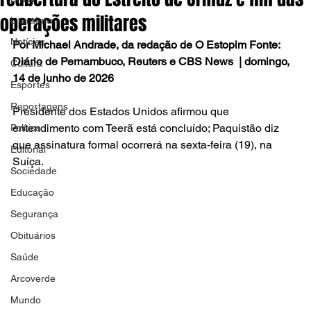
operações militares
Literatura
Notícias
Por Michael Andrade, da redação de O Estopim Fonte: 
Diário de Pernambuco, Reuters e CBS News  | domingo, 
Cultura
14 de junho de 2026
Esportes
Reportagens
Presidente dos Estados Unidos afirmou que 
entendimento com Teerã está concluído; Paquistão diz 
Política
que assinatura formal ocorrerá na sexta-feira (19), na 
Editorial
Suíça.
Sociedade
Educação
Segurança
Obituários
Saúde
Arcoverde
Mundo