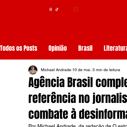
Menu
Todos os Posts
Opinião
Brasil
Literatur
Educação
Segurança
Obituários
S
Michael Andrade
10 de mai.
3 min de leitura
Agência Brasil compl
Tech
Resenhas de Livros
Inteligência A
referência no jornali
combate à desinform
Diários de Leitura
Reviews
Copa do M
Por Michael Andrade, da redação de O estop