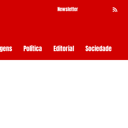
Newsletter
Busca
agens
Política
Editorial
Sociedade
Pernambuco
Mulher
Economia
as
Segurança Digital
Big Techs