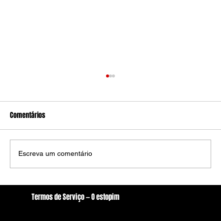
Comentários
Escreva um comentário
Festival Pernambuco Meu País encerra
Termos de Serviço — O estopim
passagem por Arcoverde com Jorge Aragão,
Localização
Revelação e Psirico
oestopim.redacao@gmail.com