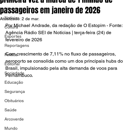
passageiros em janeiro de 2026
Literatura
Notícias
Atualizado:
2 de mar.
Por Michael Andrade, da redação de O Estopim - Fonte: 
Cultura
Agência Rádio SEI de Notícias | terça-feira (24) de 
Esportes
fevereiro de 2026
Reportagens
Com crescimento de 7,11% no fluxo de passageiros, 
Política
aeroporto se consolida como um dos principais hubs do 
Editorial
Brasil, impulsionado pela alta demanda de voos para 
Sociedade
Pernambuco.
Educação
Segurança
Obituários
Saúde
Arcoverde
Mundo