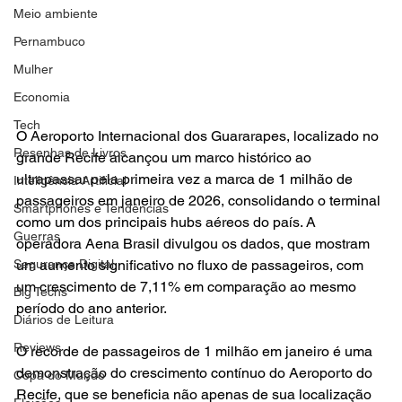
Meio ambiente
Pernambuco
Mulher
Economia
Tech
O Aeroporto Internacional dos Guararapes, localizado no 
Resenhas de Livros
grande Recife alcançou um marco histórico ao 
ultrapassar pela primeira vez a marca de 1 milhão de 
Inteligência Artificial
passageiros em janeiro de 2026, consolidando o terminal 
Smartphones e Tendências
como um dos principais hubs aéreos do país. A 
Guerras
operadora Aena Brasil divulgou os dados, que mostram 
Segurança Digital
um aumento significativo no fluxo de passageiros, com 
um crescimento de 7,11% em comparação ao mesmo 
Big Techs
período do ano anterior.
Diários de Leitura
Reviews
O recorde de passageiros de 1 milhão em janeiro é uma 
demonstração do crescimento contínuo do Aeroporto do 
Copa do Mundo
Recife, que se beneficia não apenas de sua localização 