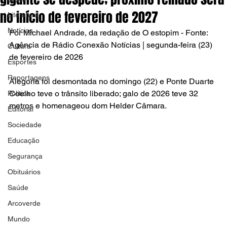
no início de fevereiro de 2027
Literatura
Notícias
Por Michael Andrade, da redação de O estopim - Fonte: 
Agência de Rádio Conexão Notícias | segunda-feira (23) 
Cultura
de fevereiro de 2026
Esportes
Reportagens
Alegoria foi desmontada no domingo (22) e Ponte Duarte 
Coelho teve o trânsito liberado; galo de 2026 teve 32 
Política
metros e homenageou dom Helder Câmara.
Editorial
Sociedade
Educação
Segurança
Obituários
Saúde
Arcoverde
Mundo