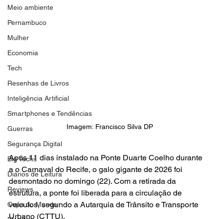
Meio ambiente
Pernambuco
Mulher
Economia
Tech
Resenhas de Livros
Inteligência Artificial
Smartphones e Tendências
Imagem: Francisco Silva DP
Guerras
Segurança Digital
Após 11 dias instalado na Ponte Duarte Coelho durante 
Big Techs
a o Carnaval do Recife, o galo gigante de 2026 foi 
Diários de Leitura
desmontado no domingo (22). Com a retirada da 
Reviews
estrutura, a ponte foi liberada para a circulação de 
veículos, segundo a Autarquia de Trânsito e Transporte 
Copa do Mundo
Urbano (CTTU).