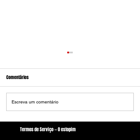
Comentários
Escreva um comentário
Pernambuco elege 10 novos Patrimônios Vivos;
Termos de Serviço — O estopim
estado passa a contar com 125 mestres e
Localização