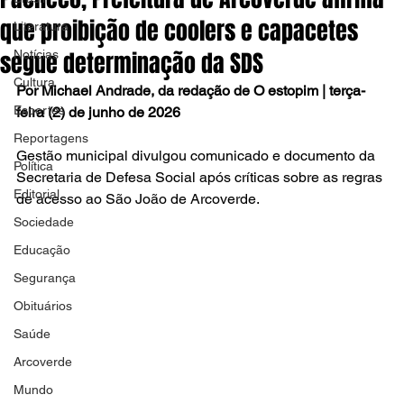
que proibição de coolers e capacetes
Literatura
segue determinação da SDS
Notícias
Cultura
Por Michael Andrade, da redação de O estopim | terça-
Esportes
feira (2) de junho de 2026
Reportagens
Gestão municipal divulgou comunicado e documento da 
Política
Secretaria de Defesa Social após críticas sobre as regras 
Editorial
de acesso ao São João de Arcoverde.
Sociedade
Educação
Segurança
Obituários
Saúde
Arcoverde
Mundo