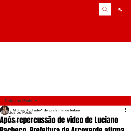
Todos os Posts
Michael Andrade
1 de jun.
2 min de leitura
Todos os Posts
Após repercussão de vídeo de Luciano
Opinião
Pacheco, Prefeitura de Arcoverde afirma
Brasil