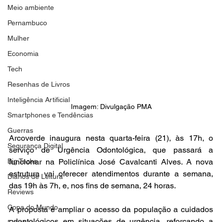
Meio ambiente
Pernambuco
Mulher
Economia
Tech
Resenhas de Livros
Inteligência Artificial
Imagem: Divulgação PMA
Smartphones e Tendências
Guerras
Arcoverde inaugura nesta quarta-feira (21), às 17h, o 
Segurança Digital
serviço de Urgência Odontológica, que passará a 
Big Techs
funcionar na Policlínica José Cavalcanti Alves. A nova 
estrutura vai oferecer atendimentos durante a semana, 
Diários de Leitura
das 19h às 7h, e, nos fins de semana, 24 horas.
Reviews
Copa do Mundo
A proposta é ampliar o acesso da população a cuidados 
odontológicos em situações de urgência, reforçando a 