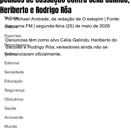
Heriberto e Rodrigo Rôa
Literatura
Notícias
Por Michael Andrade, da redação de O estopim | Fonte: 
Itapuama FM | segunda-feira (25) de maio de 2026
Cultura
Esportes
Denúncias têm como alvo Célia Galindo, Heriberto do 
Reportagens
Sacolão e Rodrigo Rôa; vereadores ainda não se 
pronunciaram oficialmente.
Política
Editorial
Sociedade
Educação
Segurança
Obituários
Saúde
Arcoverde
Mundo