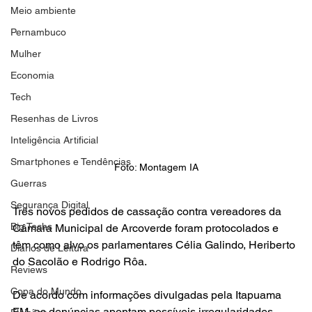
Meio ambiente
Pernambuco
Mulher
Economia
Tech
Resenhas de Livros
Inteligência Artificial
Smartphones e Tendências
Foto: Montagem IA
Guerras
Segurança Digital
Três novos pedidos de cassação contra vereadores da 
Big Techs
Câmara Municipal de Arcoverde foram protocolados e 
têm como alvo os parlamentares Célia Galindo, Heriberto 
Diários de Leitura
do Sacolão e Rodrigo Rôa.
Reviews
Copa do Mundo
De acordo com informações divulgadas pela Itapuama 
FM, as denúncias apontam possíveis irregularidades 