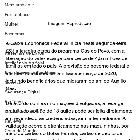
Meio ambiente
Pernambuco
Imagem: Reprodução 
Mulher
Economia
A Caixa Econômica Federal inicia nesta segunda-feira 
Tech
(23) a terceira etapa do programa Gás do Povo, com a 
Resenhas de Livros
liberação do vale-recarga para cerca de 4,5 milhões de 
Inteligência Artificial
famílias em todo o país. A previsão do governo federal é 
Smartphones e Tendências
atender 15 milhões de famílias até março de 2026, 
incluindo beneficiários que migraram do antigo Auxílio 
Guerras
Gás.
Segurança Digital
Big Techs
De acordo com as informações divulgadas, a recarga 
gratuita do botijão de 13 quilos pode ser feita diretamente 
Diários de Leitura
em revendedoras credenciadas, sem intermediários. A 
Reviews
validação ocorre eletronicamente nas maquininhas, por 
Copa do Mundo
meio do cartão do Bolsa Família, cartão de débito da 