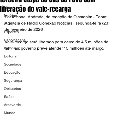
liberação do vale-recarga
Literatura
Notícias
Por Michael Andrade, da redação de O estopim - Fonte: 
Agência de Rádio Conexão Notícias | segunda-feira (23) 
Cultura
de fevereiro de 2026
Esportes
Reportagens
Vale-recarga será liberado para cerca de 4,5 milhões de 
famílias; governo prevê atender 15 milhões até março.
Política
Editorial
Sociedade
Educação
Segurança
Obituários
Saúde
Arcoverde
Mundo