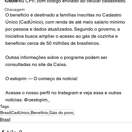
Eleições
Caixa ou CPF, com código enviado ao celular cadastrado.
Checagem
O benefício é destinado a famílias inscritas no Cadastro 
Único (CadÚnico), com renda de até meio salário mínimo 
por pessoa e dados atualizados. Segundo o governo, a 
iniciativa busca ampliar o acesso ao gás de cozinha e 
beneficiar cerca de 50 milhões de brasileiros.
Outras informações sobre o programa podem ser 
consultadas no site da Caixa.
O estopim — O começo da notícia!
Acesse o nosso perfil no Instagram e veja essa e outras 
notícias: @oestopim_
Tags:
Brasil
CadUnico,
Benefício,
Gás do povo,
Brasil