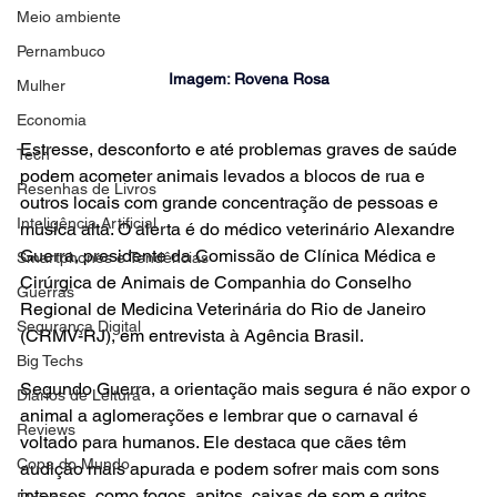
Meio ambiente
Pernambuco
Imagem: Rovena Rosa
Mulher
Economia
Estresse, desconforto e até problemas graves de saúde 
Tech
podem acometer animais levados a blocos de rua e 
Resenhas de Livros
outros locais com grande concentração de pessoas e 
Inteligência Artificial
música alta. O alerta é do médico veterinário Alexandre 
Guerra, presidente da Comissão de Clínica Médica e 
Smartphones e Tendências
Cirúrgica de Animais de Companhia do Conselho 
Guerras
Regional de Medicina Veterinária do Rio de Janeiro 
Segurança Digital
(CRMV-RJ), em entrevista à Agência Brasil.
Big Techs
Segundo Guerra, a orientação mais segura é não expor o 
Diários de Leitura
animal a aglomerações e lembrar que o carnaval é 
Reviews
voltado para humanos. Ele destaca que cães têm 
Copa do Mundo
audição mais apurada e podem sofrer mais com sons 
intensos, como fogos, apitos, caixas de som e gritos.