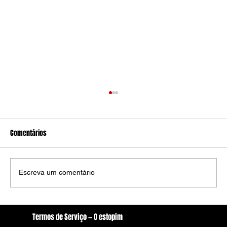
Comentários
Escreva um comentário
Ministro Dias Tóffoli mantem composição da
Termos de Serviço — O estopim
Câmara de Arcoverde com 10 vereadores