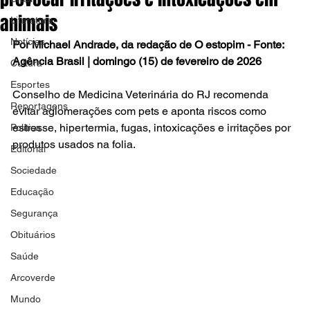
animais
Literatura
Notícias
Por Michael Andrade, da redação de O estopim - Fonte: 
Agência Brasil | domingo (15) de fevereiro de 2026
Cultura
Esportes
Conselho de Medicina Veterinária do RJ recomenda 
Reportagens
evitar aglomerações com pets e aponta riscos como 
estresse, hipertermia, fugas, intoxicações e irritações por 
Política
produtos usados na folia.
Editorial
Sociedade
Educação
Segurança
Obituários
Saúde
Arcoverde
Mundo