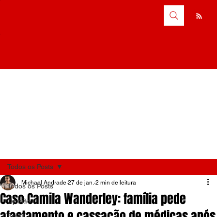
Todos os Posts
Michael Andrade
27 de jan.
2 min de leitura
Todos os Posts
Caso Camila Wanderley: família pede
Opinião
afastamento e cassação de médicas após
Brasil