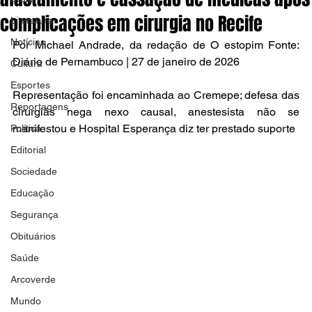
complicações em cirurgia no Recife
Literatura
Notícias
Por Michael Andrade, da redação de O estopim Fonte: 
Diário de Pernambuco | 27 de janeiro de 2026
Cultura
Esportes
Representação foi encaminhada ao Cremepe; defesa das 
Reportagens
cirurgiãs nega nexo causal, anestesista não se 
manifestou e Hospital Esperança diz ter prestado suporte
Política
Editorial
Sociedade
Educação
Segurança
Obituários
Saúde
Arcoverde
Mundo