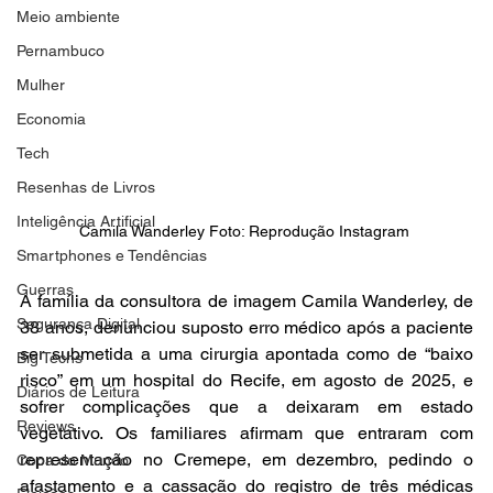
Meio ambiente
Pernambuco
Mulher
Economia
Tech
Resenhas de Livros
Inteligência Artificial
Camila Wanderley Foto: Reprodução Instagram 
Smartphones e Tendências
Guerras
A família da consultora de imagem Camila Wanderley, de 
Segurança Digital
38 anos, denunciou suposto erro médico após a paciente 
ser submetida a uma cirurgia apontada como de “baixo 
Big Techs
risco” em um hospital do Recife, em agosto de 2025, e 
Diários de Leitura
sofrer complicações que a deixaram em estado 
Reviews
vegetativo. Os familiares afirmam que entraram com 
representação no Cremepe, em dezembro, pedindo o 
Copa do Mundo
afastamento e a cassação do registro de três médicas 