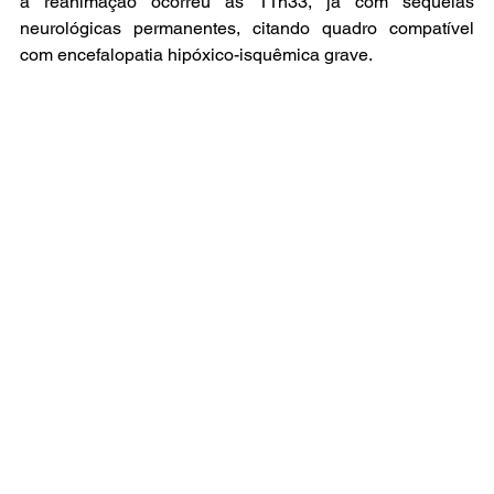
a reanimação ocorreu às 11h33, já com sequelas 
neurológicas permanentes, citando quadro compatível 
com encefalopatia hipóxico-isquêmica grave.