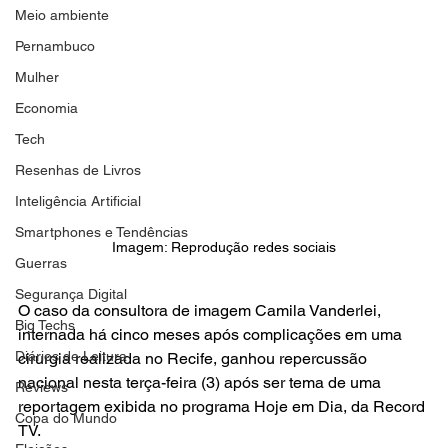
Meio ambiente
Pernambuco
Mulher
Economia
Tech
Resenhas de Livros
Inteligência Artificial
Smartphones e Tendências
Imagem: Reprodução redes sociais
Guerras
Segurança Digital
O caso da consultora de imagem Camila Vanderlei, 
Big Techs
internada há cinco meses após complicações em uma 
Diários de Leitura
cirurgia realizada no Recife, ganhou repercussão 
nacional nesta terça-feira (3) após ser tema de uma 
Reviews
reportagem exibida no programa Hoje em Dia, da Record 
Copa do Mundo
TV.