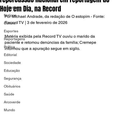
Hoje em Dia, na Record
Literatura
Notícias
Por Michael Andrade, da redação de O estopim - Fonte: 
Record TV | 3 de fevereiro de 2026
Cultura
Esportes
Matéria exibida pela Record TV ouviu o marido da 
Reportagens
paciente e retomou denúncias da família; Cremepe 
Política
informou que a apuração segue em sigilo.
Editorial
Sociedade
Educação
Segurança
Obituários
Saúde
Arcoverde
Mundo