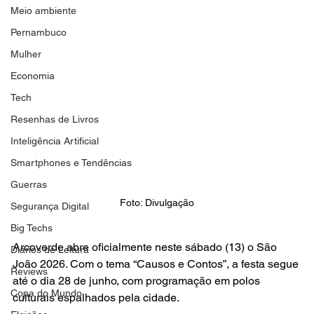
Meio ambiente
Pernambuco
Mulher
Economia
Tech
Resenhas de Livros
Inteligência Artificial
Smartphones e Tendências
Guerras
Foto: Divulgação
Segurança Digital
Big Techs
Arcoverde abre oficialmente neste sábado (13) o São 
Diários de Leitura
João 2026. Com o tema “Causos e Contos”, a festa segue 
Reviews
até o dia 28 de junho, com programação em polos 
Copa do Mundo
culturais espalhados pela cidade.