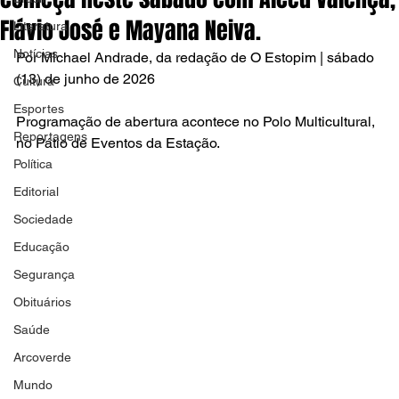
Flávio José e Mayana Neiva.
Literatura
Notícias
Por Michael Andrade, da redação de O Estopim | sábado 
(13) de junho de 2026
Cultura
Esportes
Programação de abertura acontece no Polo Multicultural, 
Reportagens
no Pátio de Eventos da Estação.
Política
Editorial
Sociedade
Educação
Segurança
Obituários
Saúde
Arcoverde
Mundo