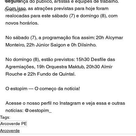
Eleições
segurança do público, artistas e equipes de trabalho. 
Com isso, as atrações previstas para hoje foram 
Checagem
realocadas para este sábado (7) e domingo (8), com 
novos horários.
No sábado (7), a programação fica assim: 20h Alcymar 
Monteiro, 22h Júnior Saigon e 0h Dilsinho.
No domingo (8), estão previstos: 15h30 Desfile das 
Agremiações, 19h Orquestra Maktub, 20h30 Almir 
Rouche e 22h Fundo de Quintal.
O estopim — O começo da notícia!
Acesse o nosso perfil no Instagram e veja essa e outras 
notícias: @oestopim_
Tags:
Arcoverde PE
Arcoverde