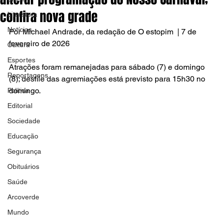
confira nova grade
Literatura
Notícias
Por Michael Andrade, da redação de O estopim  | 7 de 
fevereiro de 2026
Cultura
Esportes
Atrações foram remanejadas para sábado (7) e domingo 
Reportagens
(8); desfile das agremiações está previsto para 15h30 no 
domingo.
Política
Editorial
Sociedade
Educação
Segurança
Obituários
Saúde
Arcoverde
Mundo