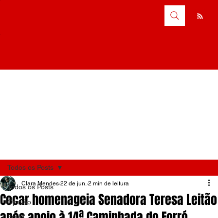
Todos os Posts
Clara Mendes
22 de jun.
2 min de leitura
Todos os Posts
Cocar homenageia Senadora Teresa Leitão
Opinião
após apoio à 14ª Caminhada do Forró
Brasil