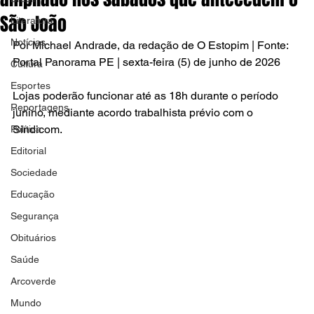
São João
Literatura
Notícias
Por Michael Andrade, da redação de O Estopim | Fonte: 
Portal Panorama PE | sexta-feira (5) de junho de 2026
Cultura
Esportes
Lojas poderão funcionar até as 18h durante o período 
Reportagens
junino, mediante acordo trabalhista prévio com o 
Sindicom.
Política
Editorial
Sociedade
Educação
Segurança
Obituários
Saúde
Arcoverde
Mundo