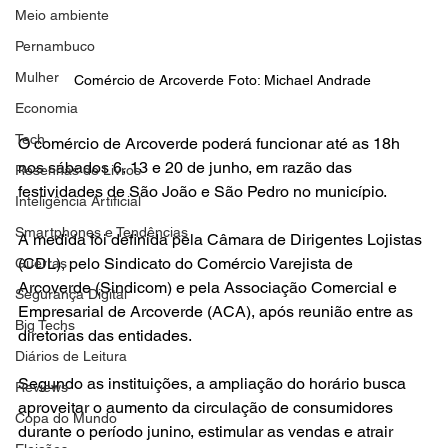
Meio ambiente
Pernambuco
Mulher
Comércio de Arcoverde Foto: Michael Andrade 
Economia
Tech
O comércio de Arcoverde poderá funcionar até as 18h 
nos sábados 6, 13 e 20 de junho, em razão das 
Resenhas de Livros
festividades de São João e São Pedro no município.
Inteligência Artificial
Smartphones e Tendências
A medida foi definida pela Câmara de Dirigentes Lojistas 
(CDL), pelo Sindicato do Comércio Varejista de 
Guerras
Arcoverde (Sindicom) e pela Associação Comercial e 
Segurança Digital
Empresarial de Arcoverde (ACA), após reunião entre as 
Big Techs
diretorias das entidades.
Diários de Leitura
Segundo as instituições, a ampliação do horário busca 
Reviews
aproveitar o aumento da circulação de consumidores 
Copa do Mundo
durante o período junino, estimular as vendas e atrair 