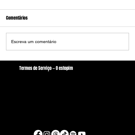
Comentários
Escreva um comentário
Ministro Dias Tóffoli mantem composição da
Termos de Serviço — O estopim
Câmara de Arcoverde com 10 vereadores
Localização
oestopim.redacao@gmail.com
Av. Zeferino Galvão, S/N. - Centro, Arcoverde/PE
56506-400
Brasil
© Copyright 2026 - O estopim
Desenvolvido por Raul Silva