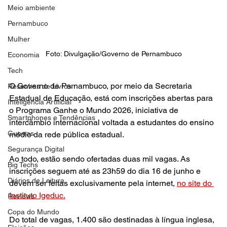
Meio ambiente
Pernambuco
Mulher
Foto: Divulgação/Governo de Pernambuco
Economia
Tech
O Governo de Pernambuco, por meio da Secretaria 
Resenhas de Livros
Estadual de Educação, está com inscrições abertas para 
Inteligência Artificial
o Programa Ganhe o Mundo 2026, iniciativa de 
Smartphones e Tendências
intercâmbio internacional voltada a estudantes do ensino 
Guerras
médio da rede pública estadual.
Segurança Digital
Ao todo, estão sendo ofertadas duas mil vagas. As 
Big Techs
inscrições seguem até as 23h59 do dia 16 de junho e 
Diários de Leitura
devem ser feitas exclusivamente pela internet, 
no site do 
Instituto Igeduc.
Reviews
Copa do Mundo
Do total de vagas, 1.400 são destinadas à língua inglesa, 