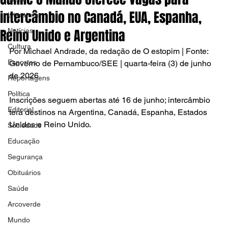
intercâmbio no Canadá, EUA, Espanha,
Literatura
Reino Unido e Argentina
Notícias
Cultura
Por Michael Andrade, da redação de O estopim | Fonte: 
Esportes
Governo de Pernambuco/SEE | quarta-feira (3) de junho 
de 2026
Reportagens
Política
Inscrições seguem abertas até 16 de junho; intercâmbio 
Editorial
terá destinos na Argentina, Canadá, Espanha, Estados 
Unidos e Reino Unido.
Sociedade
Educação
Segurança
Obituários
Saúde
Arcoverde
Mundo