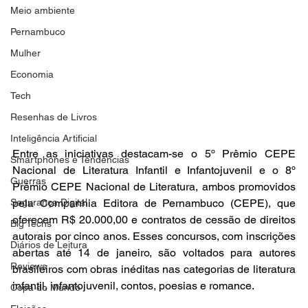
Meio ambiente
Pernambuco
Mulher
Economia
Tech
Resenhas de Livros
Inteligência Artificial
Entre as iniciativas destacam-se o 5º Prêmio CEPE 
Smartphones e Tendências
Nacional de Literatura Infantil e Infantojuvenil e o 8º 
Guerras
Prêmio CEPE Nacional de Literatura, ambos promovidos 
Segurança Digital
pela Companhia Editora de Pernambuco (CEPE), que 
oferecem R$ 20.000,00 e contratos de cessão de direitos 
Big Techs
autorais por cinco anos. Esses concursos, com inscrições 
Diários de Leitura
abertas até 14 de janeiro, são voltados para autores 
Reviews
brasileiros com obras inéditas nas categorias de literatura 
infantil, infantojuvenil, contos, poesias e romance.
Copa do Mundo