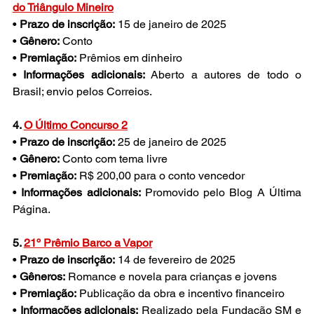
do Triângulo Mineiro
• 
Prazo de inscrição:
 15 de janeiro de 2025
• 
Gênero:
 Conto
• 
Premiação:
 Prêmios em dinheiro
• 
Informações adicionais:
 Aberto a autores de todo o 
Brasil; envio pelos Correios. 
4. 
O Último Concurso 2
• 
Prazo de inscrição:
 25 de janeiro de 2025
• 
Gênero:
 Conto com tema livre
• 
Premiação:
 R$ 200,00 para o conto vencedor
• 
Informações adicionais:
 Promovido pelo Blog A Última 
Página. 
5. 
21º Prêmio Barco a Vapor
• 
Prazo de inscrição:
 14 de fevereiro de 2025
• 
Gêneros:
 Romance e novela para crianças e jovens
• 
Premiação:
 Publicação da obra e incentivo financeiro
• 
Informações adicionais:
 Realizado pela Fundação SM e 