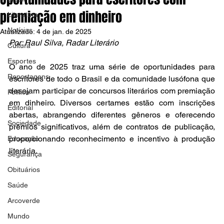
premiação em dinheiro
Literatura
Notícias
Atualizado:
4 de jan. de 2025
Por: Raul Silva, Radar Literário 
Cultura
Esportes
O ano de 2025 traz uma série de oportunidades para 
Reportagens
escritores de todo o Brasil e da comunidade lusófona que 
desejam participar de concursos literários com premiação 
Política
em dinheiro. Diversos certames estão com inscrições 
Editorial
abertas, abrangendo diferentes gêneros e oferecendo 
Sociedade
prêmios significativos, além de contratos de publicação, 
proporcionando reconhecimento e incentivo à produção 
Educação
literária.
Segurança
Obituários
Saúde
Arcoverde
Mundo