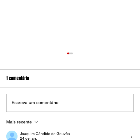
1 comentário
Escreva um comentário
Mais recente
Os livros mais esperados de 2025:
Diversidade, Reflexão e Imaginação marcam o
Joaquim Cândido de Gouvêa
24 de jan.