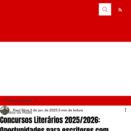
Todos os Posts
Raul Silva
3 de jan. de 2025
3 min de leitura
Todos os Posts
Concursos Literários 2025/2026:
Opinião
Oportunidades para escritores com
Brasil