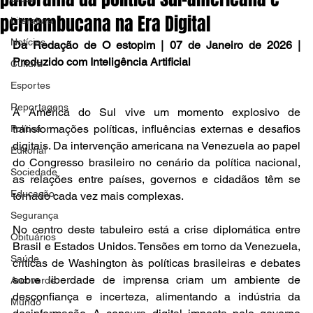
pernambucana na Era Digital
Literatura
Notícias
Da Redação de O estopim | 07 de Janeiro de 2026 | 
Produzido com Inteligência Artificial
Cultura
Esportes
Reportagens
A América do Sul vive um momento explosivo de 
transformações políticas, influências externas e desafios 
Política
digitais. Da intervenção americana na Venezuela ao papel 
Editorial
do Congresso brasileiro no cenário da política nacional, 
Sociedade
as relações entre países, governos e cidadãos têm se 
Educação
tornado cada vez mais complexas.

Segurança
No centro deste tabuleiro está a crise diplomática entre 
Obituários
Brasil e Estados Unidos. Tensões em torno da Venezuela, 
Saúde
críticas de Washington às políticas brasileiras e debates 
sobre liberdade de imprensa criam um ambiente de 
Arcoverde
desconfiança e incerteza, alimentando a indústria da 
Mundo