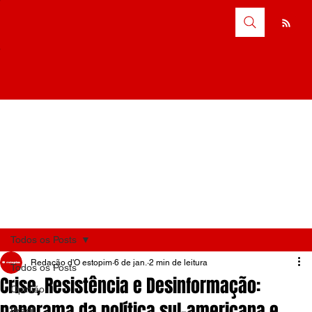
Todos os Posts
Redação d'O estopim
6 de jan.
2 min de leitura
Todos os Posts
Crise, Resistência e Desinformação:
Opinião
panorama da política sul-americana e
Brasil