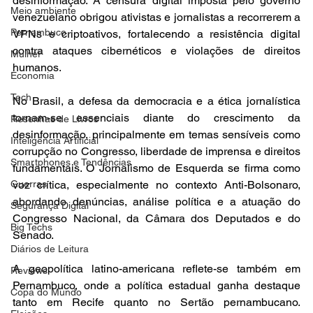
desinformação. A censura digital imposta pelo governo 
Meio ambiente
venezuelano obrigou ativistas e jornalistas a recorrerem a 
Pernambuco
VPNs e criptoativos, fortalecendo a resistência digital 
contra ataques cibernéticos e violações de direitos 
Mulher
humanos.

Economia
Tech
No Brasil, a defesa da democracia e a ética jornalística 
tornam-se essenciais diante do crescimento da 
Resenhas de Livros
desinformação, principalmente em temas sensíveis como 
Inteligência Artificial
corrupção no Congresso, liberdade de imprensa e direitos 
Smartphones e Tendências
fundamentais. O Jornalismo de Esquerda se firma como 
Guerras
voz crítica, especialmente no contexto Anti-Bolsonaro, 
abordando denúncias, análise política e a atuação do 
Segurança Digital
Congresso Nacional, da Câmara dos Deputados e do 
Big Techs
Senado.

Diários de Leitura
A geopolítica latino-americana reflete-se também em 
Reviews
Pernambuco, onde a política estadual ganha destaque 
Copa do Mundo
tanto em Recife quanto no Sertão pernambucano. 