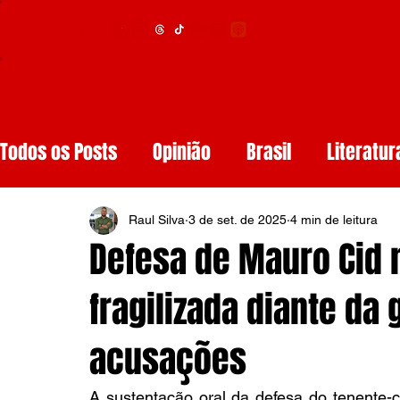
Menu
Todos os Posts
Opinião
Brasil
Literatur
Educação
Segurança
Obituários
S
Raul Silva
3 de set. de 2025
4 min de leitura
Defesa de Mauro Cid n
Tech
Resenhas de Livros
Inteligência A
fragilizada diante da
acusações
Diários de Leitura
Reviews
Copa do M
A sustentação oral da defesa do tenente-c