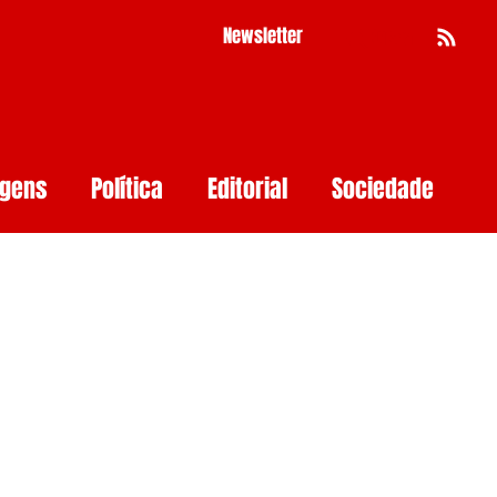
Newsletter
Busca
agens
Política
Editorial
Sociedade
Pernambuco
Mulher
Economia
as
Segurança Digital
Big Techs