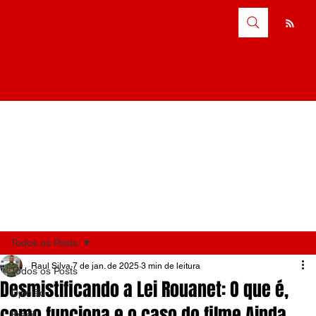
Todos os Posts
Raul Silva
7 de jan. de 2025
3 min de leitura
Todos os Posts
Desmistificando a Lei Rouanet: O que é,
Opinião
como funciona e o caso do filme Ainda
Brasil