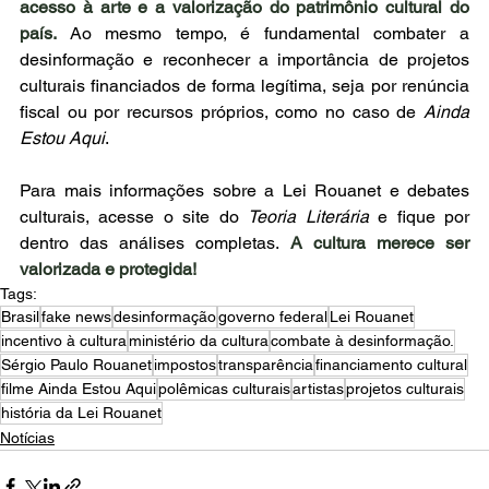
acesso à arte e a valorização do patrimônio cultural do 
país.
Ao mesmo tempo, é fundamental combater a 
desinformação e reconhecer a importância de projetos 
culturais financiados de forma legítima, seja por renúncia 
fiscal ou por recursos próprios, como no caso de 
Ainda 
Estou Aqui
.
Para mais informações sobre a Lei Rouanet e debates 
culturais, acesse o site do 
Teoria Literária
 e fique por 
dentro das análises completas. 
A cultura merece ser 
valorizada e protegida!
Tags:
Brasil
fake news
desinformação
governo federal
Lei Rouanet
incentivo à cultura
ministério da cultura
combate à desinformação.
Sérgio Paulo Rouanet
impostos
transparência
financiamento cultural
filme Ainda Estou Aqui
polêmicas culturais
artistas
projetos culturais
história da Lei Rouanet
Notícias