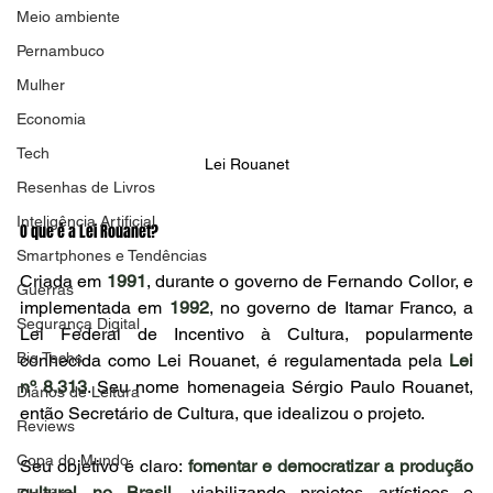
Meio ambiente
Pernambuco
Mulher
Economia
Tech
Lei Rouanet
Resenhas de Livros
Inteligência Artificial
O que é a Lei Rouanet?
Smartphones e Tendências
Criada em 
1991
, durante o governo de Fernando Collor, e 
Guerras
implementada em 
1992
, no governo de Itamar Franco, a 
Segurança Digital
Lei Federal de Incentivo à Cultura, popularmente 
Big Techs
conhecida como Lei Rouanet, é regulamentada pela 
Lei 
nº 8.313
. Seu nome homenageia Sérgio Paulo Rouanet, 
Diários de Leitura
então Secretário de Cultura, que idealizou o projeto.
Reviews
Copa do Mundo
Seu objetivo é claro: 
fomentar e democratizar a produção 
cultural no Brasil
,
 viabilizando projetos artísticos e 