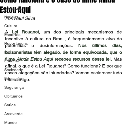
Estou Aqui
Literatura
Notícias
Por: Raul Silva
Cultura
A 
Lei Rouanet
, um dos principais mecanismos de 
Esportes
incentivo à cultura no Brasil, é frequentemente alvo de 
Reportagens
polêmicas e desinformações. 
Nos últimos dias, 
bolsonaristas têm alegado, de forma equivocada, que o 
Política
filme 
Ainda Estou Aqui
 recebeu recursos dessa lei.
 Mas 
Editorial
afinal, o que é a Lei Rouanet? Como funciona? E por que 
Sociedade
essas alegações são infundadas? Vamos esclarecer tudo 
Educação
neste artigo.
Segurança
Obituários
Saúde
Arcoverde
Mundo