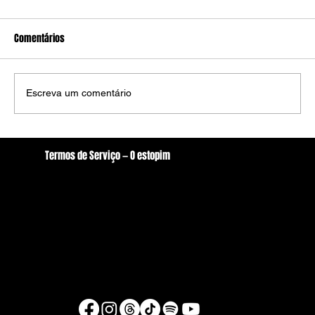
Comentários
Escreva um comentário
Ministro Dias Tóffoli mantem composição da
Termos de Serviço — O estopim
Câmara de Arcoverde com 10 vereadores
Localização
oestopim.redacao@gmail.com
Av. Zeferino Galvão, S/N. - Centro, Arcoverde/PE
56506-400
Brasil
© Copyright 2026 - O estopim
Desenvolvido por Raul Silva