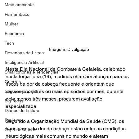
Meio ambiente
Pernambuco
Mulher
Economia
Tech
Imagem: Divulgação 
Resenhas de Livros
Inteligência Artificial
Neste Dia Nacional de Combate à Cefaleia, celebrado 
Smartphones e Tendências
nesta terça-feira (19), médicos chamam atenção para os 
Guerras
riscos da dor de cabeça frequente e orientam que 
pessoas com três ou mais episódios por mês, durante 
Segurança Digital
pelo menos três meses, procurem avaliação 
Big Techs
especializada.
Diários de Leitura
Reviews
Segundo a Organização Mundial da Saúde (OMS), os 
transtornos de dor de cabeça estão entre as condições 
Copa do Mundo
neurológicas mais comuns no mundo e afetam 