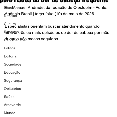
Por Michael Andrade, da redação de O estopim - Fonte: 
Literatura
Agência Brasil | terça-feira (19) de maio de 2026
Notícias
Cultura
Especialistas orientam buscar atendimento quando 
Esportes
houver três ou mais episódios de dor de cabeça por mês 
durante três meses seguidos.
Reportagens
Política
Editorial
Sociedade
Educação
Segurança
Obituários
Saúde
Arcoverde
Mundo