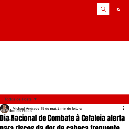
Todos os Posts
Michael Andrade
19 de mai.
2 min de leitura
Todos os Posts
Dia Nacional de Combate à Cefaleia alerta
Opinião
para riscos da dor de cabeça frequente
Brasil