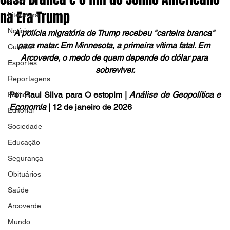
na Era Trump
Literatura
Notícias
A polícia migratória de Trump recebeu "carteira branca" 
para matar. Em Minnesota, a primeira vítima fatal. Em 
Cultura
Arcoverde, o medo de quem depende do dólar para 
Esportes
sobreviver.
Reportagens
Por Raul Silva para O estopim | 
Análise de Geopolítica e 
Política
Economia
 | 12 de janeiro de 2026 
Editorial
Sociedade
Educação
Segurança
Obituários
Saúde
Arcoverde
Mundo