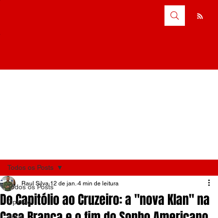
Todos os Posts
Raul Silva
12 de jan.
4 min de leitura
Todos os Posts
Do Capitólio ao Cruzeiro: a "nova Klan" na
Opinião
Casa Branca e o fim do Sonho Americano
Brasil