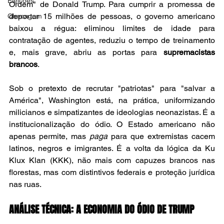
Eleições
Ordem" de Donald Trump. Para cumprir a promessa de 
deportar 15 milhões de pessoas, o governo americano 
Checagem
baixou a régua: eliminou limites de idade para 
contratação de agentes, reduziu o tempo de treinamento 
e, mais grave, abriu as portas para 
supremacistas 
brancos
.
Sob o pretexto de recrutar "patriotas" para "salvar a 
América", Washington está, na prática, uniformizando 
milicianos e simpatizantes de ideologias neonazistas. É a 
institucionalização do ódio. O Estado americano não 
apenas permite, mas 
paga
 para que extremistas cacem 
latinos, negros e imigrantes. É a volta da lógica da Ku 
Klux Klan (KKK), não mais com capuzes brancos nas 
florestas, mas com distintivos federais e proteção jurídica 
nas ruas.
ANÁLISE TÉCNICA: A ECONOMIA DO ÓDIO DE TRUMP