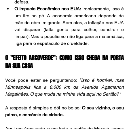
defesa.
O Impacto Econômico nos EUA:
 Ironicamente, isso é 
um tiro no pé. A economia americana depende da 
mão de obra imigrante. Sem eles, a inflação nos EUA 
vai disparar (falta gente para colher, construir e 
limpar). Mas o populismo não liga para a matemática; 
liga para o espetáculo de crueldade.
O "EFEITO ARCOVERDE": COMO ISSO CHEGA NA PORTA 
DA SUA CASA
Você pode estar se perguntando: 
"Isso é horrível, mas 
Minneapolis fica a 8.000 km da Avenida Agamenon 
Magalhães. O que muda na minha vida aqui no Sertão?"
A resposta é simples e dói no bolso: 
O seu vizinho, o seu 
primo, o comércio da cidade.
Aqui em Arcoverde, e em toda a região do Moxotó, temos 