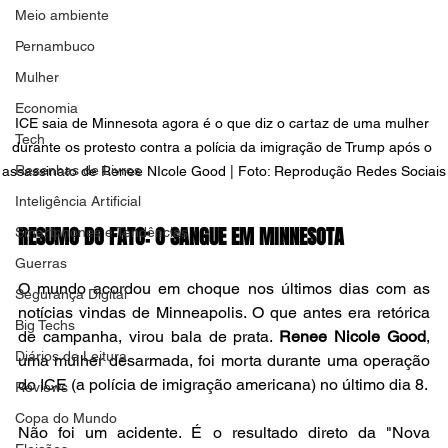
Meio ambiente
Pernambuco
Mulher
Economia
ICE saia de Minnesota agora é o que diz o cartaz de uma mulher 
Tech
durante os protesto contra a polícia da imigração de Trump após o 
Resenhas de Livros
assassinato de Renee NIcole Good | Foto: Reprodução Redes Sociais
Inteligência Artificial
RESUMO DO FATO: O SANGUE EM MINNESOTA
Smartphones e Tendências
Guerras
O mundo acordou em choque nos últimos dias com as 
Segurança Digital
notícias vindas de Minneapolis. O que antes era retórica 
Big Techs
de campanha, virou bala de prata. 
Renee Nicole Good
, 
Diários de Leitura
uma mulher desarmada, foi morta durante uma operação 
do ICE (a polícia de imigração americana) no último dia 8.
Reviews
Copa do Mundo
Não foi um acidente. É o resultado direto da "Nova 