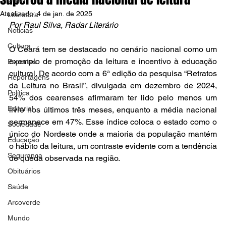
Atualizado:
4 de jan. de 2025
Literatura
Por Raul Silva, Radar Literário
Notícias
Cultura
O Ceará tem se destacado no cenário nacional como um 
exemplo de promoção da leitura e incentivo à educação 
Esportes
cultural. De acordo com a 6ª edição da pesquisa “Retratos 
Reportagens
da Leitura no Brasil”, divulgada em dezembro de 2024, 
Política
54% dos cearenses afirmaram ter lido pelo menos um 
Editorial
livro nos últimos três meses, enquanto a média nacional 
permanece em 47%. Esse índice coloca o estado como o 
Sociedade
único do Nordeste onde a maioria da população mantém 
Educação
o hábito da leitura, um contraste evidente com a tendência 
Segurança
de queda observada na região.
Obituários
Saúde
Arcoverde
Mundo