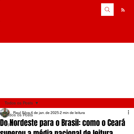
Todos os Posts
Raul Silva
4 de jan. de 2025
2 min de leitura
Todos os Posts
Do Nordeste para o Brasil: como o Ceará
Opinião
superou a média nacional de leitura
Brasil