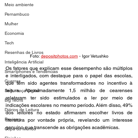
Meio ambiente
Pernambuco
Mulher
Economia
Tech
Resenhas de Livros
Foto: 
depositphotos.com
 - Igor Vetushko
Inteligência Artificial
Os fatores que explicam esse desempenho são múltiplos 
Smartphones e Tendências
e interligados, com destaque para o papel das escolas, 
Guerras
que têm sido agentes transformadores no incentivo à 
leitura. Aproximadamente 1,5 milhão de cearenses 
Segurança Digital
relataram ter sido estimulados a ler por meio de 
Big Techs
indicações escolares no mesmo período. Além disso, 49% 
Diários de Leitura
dos leitores no estado afirmaram escolher livros de 
Reviews
literatura por vontade própria, revelando um interesse 
genuíno que transcende as obrigações acadêmicas.
Copa do Mundo