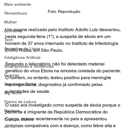
Meio ambiente
Foto: Reprodução
Pernambuco
Mulher
Um exame realizado pelo Instituto Adolfo Lutz descartou, 
Economia
nesta segunda-feira (1º), a suspeita de ebola em um 
Tech
homem de 37 anos internado no Instituto de Infectologia 
Resenhas de Livros
Emílio Ribas, em São Paulo.
Inteligência Artificial
Segundo o laboratório, não foi detectado material 
Smartphones e Tendências
genético do vírus Ebola na amostra coletada do paciente. 
Guerras
O homem, no entanto, testou positivo para meningite 
meningocócica, diagnóstico já confirmado pelas 
Segurança Digital
autoridades de saúde.
Big Techs
Diários de Leitura
O caso era investigado como suspeita de ebola porque o 
Reviews
paciente é imigrante da República Democrática do 
Congo, esteve recentemente no país e apresentou 
Copa do Mundo
sintomas compatíveis com a doença, como febre alta e 