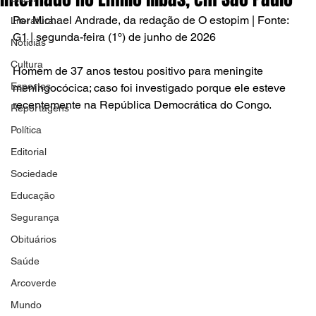
Por Michael Andrade, da redação de O estopim | Fonte: 
Literatura
G1 | segunda-feira (1º) de junho de 2026
Notícias
Cultura
Homem de 37 anos testou positivo para meningite 
Esportes
meningocócica; caso foi investigado porque ele esteve 
recentemente na República Democrática do Congo.
Reportagens
Política
Editorial
Sociedade
Educação
Segurança
Obituários
Saúde
Arcoverde
Mundo