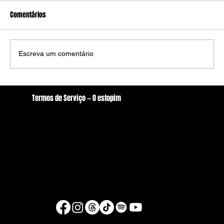
Comentários
Escreva um comentário
Ministro Dias Tóffoli mantem composição da
Termos de Serviço — O estopim
Câmara de Arcoverde com 10 vereadores
Localização
oestopim.redacao@gmail.com
Av. Zeferino Galvão, S/N. - Centro, Arcoverde/PE
56506-400
Brasil
© Copyright 2026 - O estopim
Desenvolvido por Raul Silva