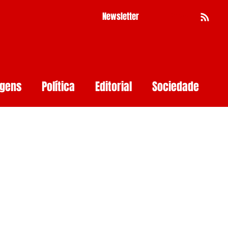
Newsletter
Busca
agens
Política
Editorial
Sociedade
Pernambuco
Mulher
Economia
as
Segurança Digital
Big Techs