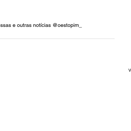
essas e outras notícias @oestopim_
V