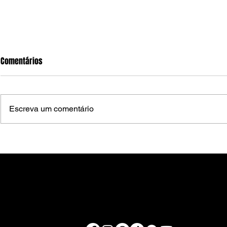
Comentários
Escreva um comentário
Brasileiros já podem usar Pix
Desenrola Bra
para pagamentos em
prorrogado at
estabelecimentos de oito países
amplia prazo
de dívidas