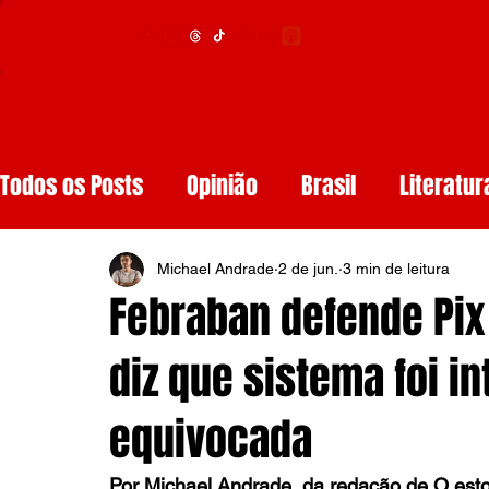
Menu
Todos os Posts
Opinião
Brasil
Literatur
Educação
Segurança
Obituários
S
Michael Andrade
2 de jun.
3 min de leitura
Febraban defende Pix 
Tech
Resenhas de Livros
Inteligência A
diz que sistema foi i
equivocada
Diários de Leitura
Reviews
Copa do M
Por Michael Andrade, da redação de O estop