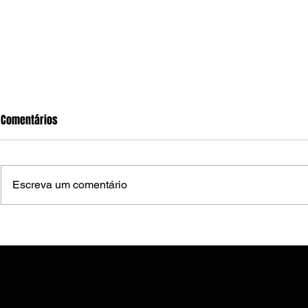
Comentários
Escreva um comentário
Nesta quinta-feira (6), Festival
Zeca Cavalcan
Pernambuco Meu País abre
infraestrutu
programação em Arcoverde com
Arcoverde ap
cortejo cultural
administrativ