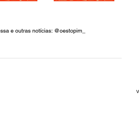
essa e outras notícias: @oestopim_
V