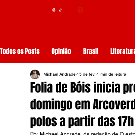
Menu
Todos os Posts
Opinião
Brasil
Literatur
Educação
Segurança
Obituários
S
Michael Andrade
15 de fev.
1 min de leitura
Folia de Bóis inicia 
Tech
Resenhas de Livros
Inteligência A
domingo em Arcoverd
polos a partir das 17h
Diários de Leitura
Reviews
Copa do M
Por Michael Andrade, da redação de O esto