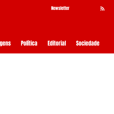
Newsletter
Busca
agens
Política
Editorial
Sociedade
Pernambuco
Mulher
Economia
as
Segurança Digital
Big Techs