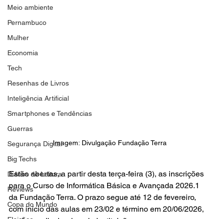
Meio ambiente
Pernambuco
Mulher
Economia
Tech
Resenhas de Livros
Inteligência Artificial
Smartphones e Tendências
Guerras
Imagem: Divulgação Fundação Terra
Segurança Digital
Big Techs
Estão abertas, a partir desta terça-feira (3), as inscrições 
Diários de Leitura
para o Curso de Informática Básica e Avançada 2026.1 
Reviews
da Fundação Terra. O prazo segue até 12 de fevereiro, 
Copa do Mundo
com início das aulas em 23/02 e término em 20/06/2026, 