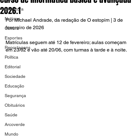
2026.1
Literatura
Notícias
Por Michael Andrade, da redação de O estopim | 3 de 
fevereiro de 2026
Cultura
Esportes
Matrículas seguem até 12 de fevereiro; aulas começam 
Reportagens
em 23/02 e vão até 20/06, com turmas à tarde e à noite.
Política
Editorial
Sociedade
Educação
Segurança
Obituários
Saúde
Arcoverde
Mundo