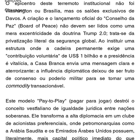
Eleições
O epicentro deste terremoto institucional não foi 
Checagem
Washington ou Brasília, mas os salões exclusivos de 
Davos. A criação e o lançamento oficial do "Conselho da 
Paz" (Board of Peace) não devem ser lidos como uma 
mera excentricidade da doutrina Trump 2.0; trata-se da 
privatização literal da segurança global. Ao instituir uma 
estrutura onde a cadeira permanente exige uma 
"contribuição voluntária" de US$ 1 bilhão e a presidência 
é vitalícia, a Casa Branca envia uma mensagem clara e 
aterrorizante: a influência diplomática deixou de ser fruto 
de consenso ou poderio militar para se tornar uma 
commodity
 transacionável. 
Este modelo "Pay-to-Play" (pagar para jogar) destrói o 
conceito vestfaliano de igualdade jurídica entre nações 
soberanas. Ele transforma a alta diplomacia em um clube 
de acionistas preferenciais, onde petromonarquias como 
a Arábia Saudita e os Emirados Árabes Unidos possuem, 
literalmente, mais capital político imediato do que 