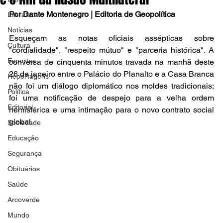
Por Dante Montenegro | Editoria de Geopolítica
Literatura
Notícias
Esqueçam as notas oficiais assépticas sobre 
Cultura
"cordialidade", "respeito mútuo" e "parceria histórica". A 
Esportes
conversa de cinquenta minutos travada na manhã deste 
26 de janeiro entre o Palácio do Planalto e a Casa Branca 
Reportagens
não foi um diálogo diplomático nos moldes tradicionais; 
Política
foi uma notificação de despejo para a velha ordem 
Editorial
hemisférica e uma intimação para o novo contrato social 
global. 
Sociedade
Educação
Segurança
Obituários
Saúde
Arcoverde
Mundo