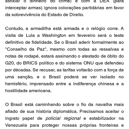
asfixiar o dinheiro do crime) e com a DEA (para 
interceptar armas) ignora colorações partidárias em favor 
da sobrevivência do Estado de Direito. 
Contudo, a armadilha está armada e o relógio corre. A 
visita de Lula a Washington em fevereiro será o teste 
definitivo de fidelidade. Se o Brasil aderir formalmente ao 
"Conselho da Paz", mesmo com todas as ressalvas e 
notas de rodapé, estará assinando o atestado de óbito do 
G20, do BRICS político e do sistema ONU que defendeu 
por décadas. Se recusar, as tarifas voltarão com a força de 
uma sanção, e o Brasil poderá se ver isolado no 
hemisfério, imprensado entre a indiferença chinesa e a 
hostilidade americana.
O Brasil está caminhando sobre o fio da navalha mais 
afiado de sua história diplomática. Precisamos aceitar o 
ingrato papel de 
policial regional
 e estabilizador na 
Venezuela para proteger nossas próprias fronteiras e 