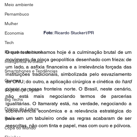
Meio ambiente
Pernambuco
Mulher
Foto: 
Ricardo Stuckert/PR
Economia
Tech
O que testemunhamos hoje é a culminação brutal de um 
Resenhas de Livros
movimento de pinça geopolítica desenhado com frieza: de 
Inteligência Artificial
um lado, a asfixia financeira e a irrelevância forçada das 
Smartphones e Tendências
instituições tradicionais, simbolizada pelo esvaziamento 
Guerras
da ONU; do outro, a aplicação cirúrgica e cinética do 
hard 
power
 na nossa fronteira norte. O Brasil, neste cenário, 
Segurança Digital
não está mais negociando termos de parcerias 
Big Techs
igualitárias. O Itamaraty está, na verdade, negociando a 
Diários de Leitura
sobrevivência econômica e a relevância estratégica do 
país em um tabuleiro onde as regras acabaram de ser 
Reviews
reescritas, não com tinta e papel, mas com ouro e pólvora.
Copa do Mundo