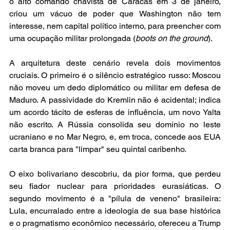
o alto comando chavista de Caracas em 3 de janeiro, 
criou um vácuo de poder que Washington não tem 
interesse, nem capital político interno, para preencher com 
uma ocupação militar prolongada (
boots on the ground
).
A arquitetura deste cenário revela dois movimentos 
cruciais. O primeiro é o silêncio estratégico russo: Moscou 
não moveu um dedo diplomático ou militar em defesa de 
Maduro. A passividade do Kremlin não é acidental; indica 
um acordo tácito de esferas de influência, um novo Yalta 
não escrito. A Rússia consolida seu domínio no leste 
ucraniano e no Mar Negro, e, em troca, concede aos EUA 
carta branca para "limpar" seu quintal caribenho. 
O eixo bolivariano descobriu, da pior forma, que perdeu 
seu fiador nuclear para prioridades eurasiáticas. O 
segundo movimento é a "pílula de veneno" brasileira: 
Lula, encurralado entre a ideologia de sua base histórica 
e o pragmatismo econômico necessário, ofereceu a Trump 