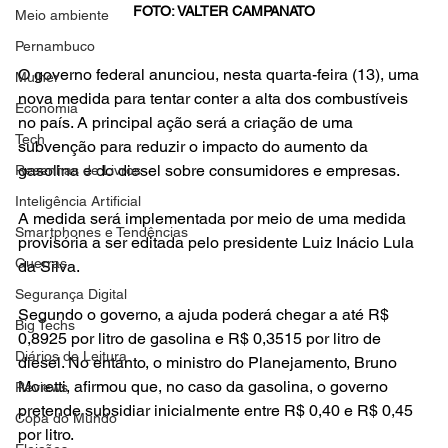
FOTO: VALTER CAMPANATO
Meio ambiente
Pernambuco
O governo federal anunciou, nesta quarta-feira (13), uma 
Mulher
nova medida para tentar conter a alta dos combustíveis 
Economia
no país. A principal ação será a criação de uma 
Tech
subvenção para reduzir o impacto do aumento da 
gasolina e do diesel sobre consumidores e empresas.
Resenhas de Livros
Inteligência Artificial
A medida será implementada por meio de uma medida 
Smartphones e Tendências
provisória a ser editada pelo presidente Luiz Inácio Lula 
Guerras
da Silva.
Segurança Digital
Segundo o governo, a ajuda poderá chegar a até R$ 
Big Techs
0,8925 por litro de gasolina e R$ 0,3515 por litro de 
Diários de Leitura
diesel. No entanto, o ministro do Planejamento, Bruno 
Moretti, afirmou que, no caso da gasolina, o governo 
Reviews
pretende subsidiar inicialmente entre R$ 0,40 e R$ 0,45 
Copa do Mundo
por litro.