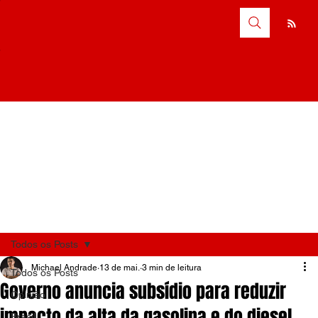
Todos os Posts
Michael Andrade
13 de mai.
3 min de leitura
Todos os Posts
Governo anuncia subsídio para reduzir
Opinião
impacto da alta da gasolina e do diesel
Brasil