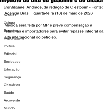
Por Michael Andrade, da redação de O estopim - Fonte: 
Literatura
Agência Brasil | quarta-feira (13) de maio de 2026
Notícias
Cultura
Medida será feita por MP e prevê compensação a 
Esportes
refinarias e importadores para evitar repasse integral da 
alta internacional do petróleo.
Reportagens
Política
Editorial
Sociedade
Educação
Segurança
Obituários
Saúde
Arcoverde
Mundo