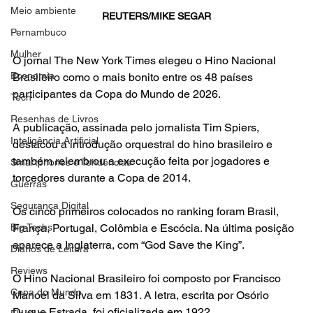
Meio ambiente
REUTERS/MIKE SEGAR
Pernambuco
Mulher
O jornal The New York Times elegeu o Hino Nacional 
Economia
Brasileiro como o mais bonito entre os 48 países 
participantes da Copa do Mundo de 2026.
Tech
Resenhas de Livros
A publicação, assinada pelo jornalista Tim Spiers, 
Inteligência Artificial
destacou a introdução orquestral do hino brasileiro e 
também relembrou a execução feita por jogadores e 
Smartphones e Tendências
torcedores durante a Copa de 2014.
Guerras
Segurança Digital
Os cinco primeiros colocados no ranking foram Brasil, 
Big Techs
França, Portugal, Colômbia e Escócia. Na última posição 
aparece a Inglaterra, com “God Save the King”.
Diários de Leitura
Reviews
O Hino Nacional Brasileiro foi composto por Francisco 
Copa do Mundo
Manoel da Silva em 1831. A letra, escrita por Osório 
Duque Estrada, foi oficializada em 1922.