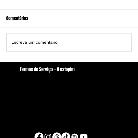
Comentários
Escreva um comentário
Ministro Dias Tóffoli mantem composição da
Termos de Serviço — O estopim
Câmara de Arcoverde com 10 vereadores
Localização
oestopim.redacao@gmail.com
Av. Zeferino Galvão, S/N. - Centro, Arcoverde/PE
56506-400
Brasil
© Copyright 2026 - O estopim
Desenvolvido por Raul Silva