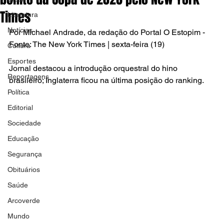
Times
Literatura
Notícias
Por Michael Andrade, da redação do Portal O Estopim - 
Fonte: The New York Times | sexta-feira (19)
Cultura
Esportes
Jornal destacou a introdução orquestral do hino 
Reportagens
brasileiro; Inglaterra ficou na última posição do ranking.
Política
Editorial
Sociedade
Educação
Segurança
Obituários
Saúde
Arcoverde
Mundo