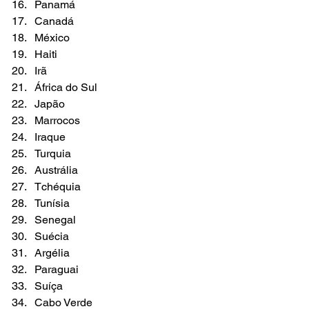
Panamá
Canadá
México
Haiti
Irã
África do Sul
Japão
Marrocos
Iraque
Turquia
Austrália
Tchéquia
Tunísia
Senegal
Suécia
Argélia
Paraguai
Suíça
Cabo Verde