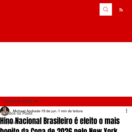
Todos os Posts
Michael Andrade
19 de jun.
1 min de leitura
Todos os Posts
Hino Nacional Brasileiro é eleito o mais
Opinião
bonito da Copa de 2026 pelo New York
Brasil