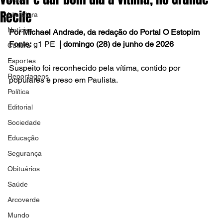
Recife
Literatura
Notícias
Por Michael Andrade, da redação do Portal O Estopim 
Fonte:
 g1 PE
  | domingo (28) de junho de 2026
Cultura
Esportes
Suspeito foi reconhecido pela vítima, contido por 
Reportagens
populares e preso em Paulista.
Política
Editorial
Sociedade
Educação
Segurança
Obituários
Saúde
Arcoverde
Mundo