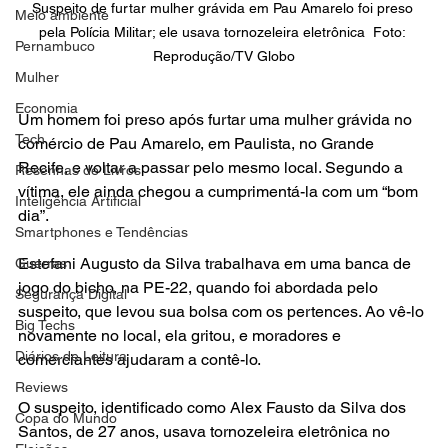
Suspeito de furtar mulher grávida em Pau Amarelo foi preso 
Meio ambiente
pela Polícia Militar; ele usava tornozeleira eletrônica  Foto: 
Pernambuco
Reprodução/TV Globo
Mulher
Economia
Um homem foi preso após furtar uma mulher grávida no 
Tech
comércio de Pau Amarelo, em Paulista, no Grande 
Recife, e voltar a passar pelo mesmo local. Segundo a 
Resenhas de Livros
vítima, ele ainda chegou a cumprimentá-la com um “bom 
Inteligência Artificial
dia”.
Smartphones e Tendências
Estefani Augusto da Silva trabalhava em uma banca de 
Guerras
jogo do bicho, na PE-22, quando foi abordada pelo 
Segurança Digital
suspeito, que levou sua bolsa com os pertences. Ao vê-lo 
Big Techs
novamente no local, ela gritou, e moradores e 
Diários de Leitura
comerciantes ajudaram a contê-lo.
Reviews
O suspeito, identificado como Alex Fausto da Silva dos 
Copa do Mundo
Santos, de 27 anos, usava tornozeleira eletrônica no 