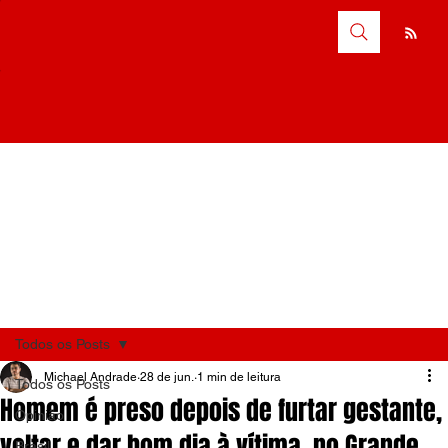
Todos os Posts
Michael Andrade
28 de jun.
1 min de leitura
Todos os Posts
Homem é preso depois de furtar gestante,
Opinião
voltar e dar bom dia à vítima, no Grande
Brasil