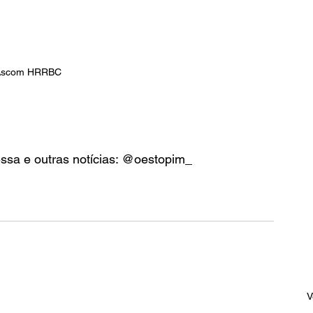
 Ascom HRRBC
essa e outras notícias: @oestopim_
V