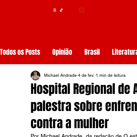
Menu
Todos os Posts
Opinião
Brasil
Literatur
Educação
Segurança
Obituários
S
Michael Andrade
4 de fev.
1 min de leitura
Hospital Regional de 
Tech
Resenhas de Livros
Inteligência A
palestra sobre enfre
contra a mulher
Diários de Leitura
Reviews
Copa do M
Por Michael Andrade, da redação de O est