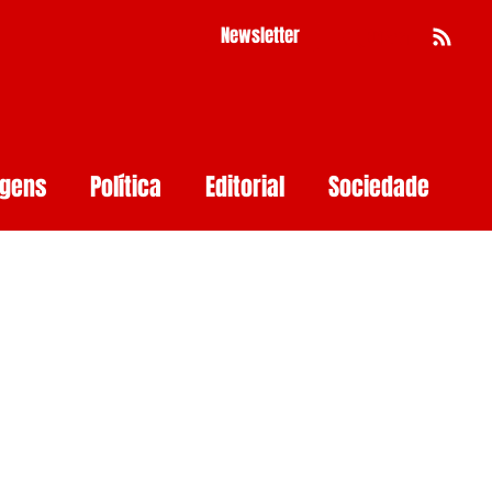
Newsletter
Busca
agens
Política
Editorial
Sociedade
Pernambuco
Mulher
Economia
as
Segurança Digital
Big Techs