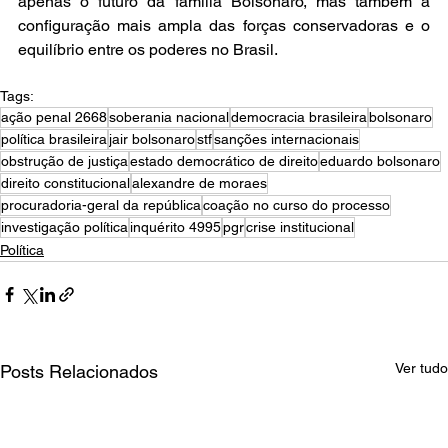
apenas o futuro da família Bolsonaro, mas também a 
configuração mais ampla das forças conservadoras e o 
equilíbrio entre os poderes no Brasil.
Tags:
ação penal 2668
soberania nacional
democracia brasileira
bolsonaro
política brasileira
jair bolsonaro
stf
sanções internacionais
obstrução de justiça
estado democrático de direito
eduardo bolsonaro
direito constitucional
alexandre de moraes
procuradoria-geral da república
coação no curso do processo
investigação política
inquérito 4995
pgr
crise institucional
Política
Ver tudo
Posts Relacionados