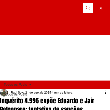
Todos os Posts
Raul Silva
21 de ago. de 2025
4 min de leitura
Todos os Posts
Inquérito 4.995 expõe Eduardo e Jair
Opinião
Bolsonaro: tentativa de sanções
Brasil