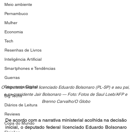
Meio ambiente
Pernambuco
Mulher
Economia
Tech
Resenhas de Livros
Inteligência Artificial
Smartphones e Tendências
Guerras
Segurança Digital
O deputado federal licenciado Eduardo Bolsonaro (PL-SP) e seu pai, 
o ex-presidente Jair Bolsonaro — Foto: Fotos de Saul Loeb/AFP e 
Big Techs
Brenno Carvalho/O Globo
Diários de Leitura
Reviews
De acordo com a narrativa ministerial acolhida na decisão 
Copa do Mundo
inicial, o deputado federal licenciado Eduardo Bolsonaro 