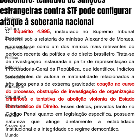
estrangeiras contra STF pode configurar
Literatura
ataque à soberania nacional
Notícias
Cultura
O 
Inquérito 4.995
, instaurado no Supremo Tribunal 
Esportes
Federal sob a relatoria do ministro Alexandre de Moraes, 
apresenta-se como um dos marcos mais relevantes do 
Reportagens
período recente da política e do direito brasileiro. Trata-se 
Política
de investigação instaurada a partir de representação da 
Editorial
Procuradoria-Geral da República, que identificou indícios 
consistentes de autoria e materialidade relacionados a 
Sociedade
três tipos penais de extrema gravidade: 
coação no curso 
Educação
do processo, obstrução de investigação de organização 
Segurança
criminosa e tentativa de abolição violenta do Estado 
Obituários
Democrático de Direito
.
 Esses delitos, previstos tanto no 
Código Penal quanto em legislação específica, possuem 
Saúde
natureza que atinge diretamente a estabilidade 
Arcoverde
institucional e a integridade do regime democrático.
Mundo