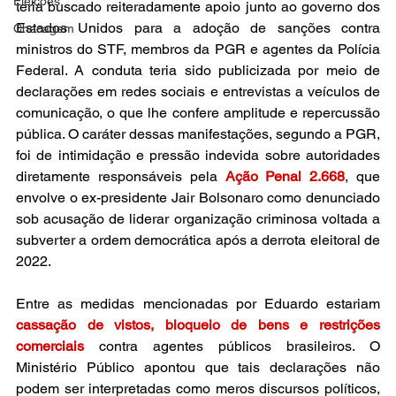
Eleições
teria buscado reiteradamente apoio junto ao governo dos 
Estados Unidos para a adoção de sanções contra 
Checagem
ministros do STF, membros da PGR e agentes da Polícia 
Federal. A conduta teria sido publicizada por meio de 
declarações em redes sociais e entrevistas a veículos de 
comunicação, o que lhe confere amplitude e repercussão 
pública. O caráter dessas manifestações, segundo a PGR, 
foi de intimidação e pressão indevida sobre autoridades 
diretamente responsáveis pela 
Ação Penal 2.668
, que 
envolve o ex-presidente Jair Bolsonaro como denunciado 
sob acusação de liderar organização criminosa voltada a 
subverter a ordem democrática após a derrota eleitoral de 
2022.
Entre as medidas mencionadas por Eduardo estariam 
cassação de vistos, bloqueio de bens e restrições 
comerciais
 contra agentes públicos brasileiros. O 
Ministério Público apontou que tais declarações não 
podem ser interpretadas como meros discursos políticos, 