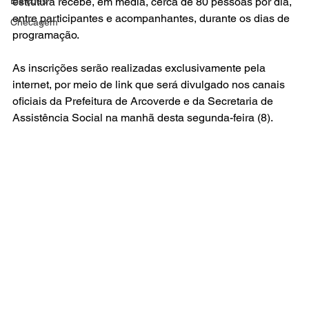
estrutura recebe, em média, cerca de 80 pessoas por dia, 
Eleições
entre participantes e acompanhantes, durante os dias de 
Checagem
programação.
As inscrições serão realizadas exclusivamente pela 
internet, por meio de link que será divulgado nos canais 
oficiais da Prefeitura de Arcoverde e da Secretaria de 
Assistência Social na manhã desta segunda-feira (8).