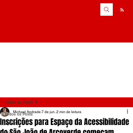
Todos os Posts
Michael Andrade
7 de jun.
2 min de leitura
Todos os Posts
Inscrições para Espaço da Acessibilidade
Opinião
do São João de Arcoverde começam
Brasil