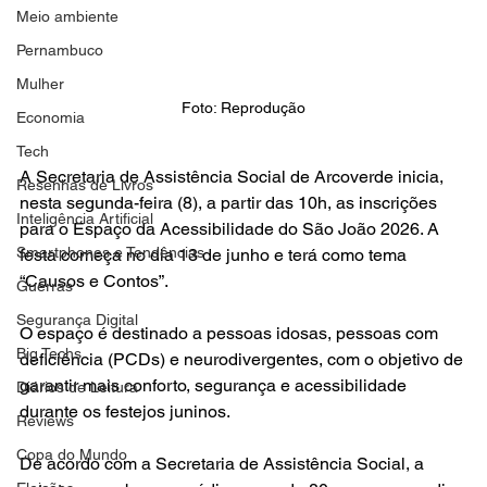
Meio ambiente
Pernambuco
Mulher
Foto: Reprodução
Economia
Tech
A Secretaria de Assistência Social de Arcoverde inicia, 
Resenhas de Livros
nesta segunda-feira (8), a partir das 10h, as inscrições 
Inteligência Artificial
para o Espaço da Acessibilidade do São João 2026. A 
Smartphones e Tendências
festa começa no dia 13 de junho e terá como tema 
“Causos e Contos”.
Guerras
Segurança Digital
O espaço é destinado a pessoas idosas, pessoas com 
Big Techs
deficiência (PCDs) e neurodivergentes, com o objetivo de 
garantir mais conforto, segurança e acessibilidade 
Diários de Leitura
durante os festejos juninos.
Reviews
Copa do Mundo
De acordo com a Secretaria de Assistência Social, a 