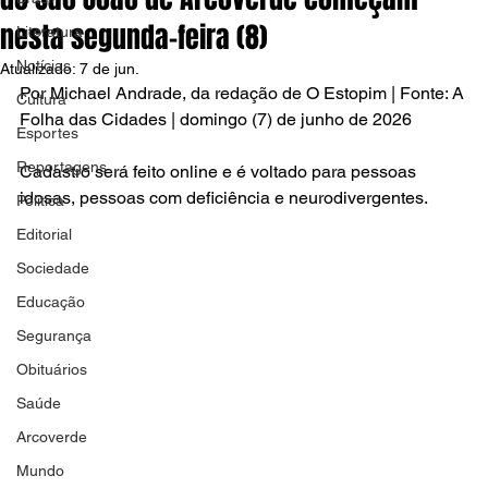
nesta segunda-feira (8)
Literatura
Notícias
Atualizado:
7 de jun.
Por Michael Andrade, da redação de O Estopim | Fonte: A 
Cultura
Folha das Cidades | domingo (7) de junho de 2026
Esportes
Reportagens
Cadastro será feito online e é voltado para pessoas 
idosas, pessoas com deficiência e neurodivergentes.
Política
Editorial
Sociedade
Educação
Segurança
Obituários
Saúde
Arcoverde
Mundo