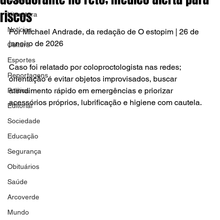
riscos
Literatura
Notícias
Por Michael Andrade, da redação de O estopim | 26 de 
janeiro de 2026
Cultura
Esportes
Caso foi relatado por coloproctologista nas redes; 
Reportagens
orientação é evitar objetos improvisados, buscar 
atendimento rápido em emergências e priorizar 
Política
acessórios próprios, lubrificação e higiene com cautela.
Editorial
Sociedade
Educação
Segurança
Obituários
Saúde
Arcoverde
Mundo