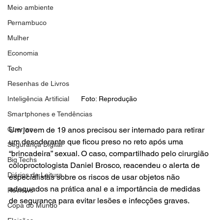
Meio ambiente
Pernambuco
Mulher
Economia
Tech
Resenhas de Livros
Inteligência Artificial
Foto: Reprodução 
Smartphones e Tendências
Guerras
Um jovem de 19 anos precisou ser internado para retirar 
um desodorante que ficou preso no reto após uma 
Segurança Digital
“brincadeira” sexual. O caso, compartilhado pelo cirurgião 
Big Techs
coloproctologista Daniel Brosco, reacendeu o alerta de 
Diários de Leitura
especialistas sobre os riscos de usar objetos não 
adequados na prática anal e a importância de medidas 
Reviews
de segurança para evitar lesões e infecções graves.
Copa do Mundo