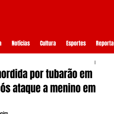
a
Notícias
Cultura
Esportes
Report
aúde
Arcoverde
Mundo
Meio ambiente
ordida por tubarão em
rtificial
Smartphones e Tendências
Guerr
pós ataque a menino em
undo
opim