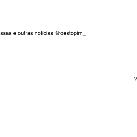
essas e outras notícias @oestopim_
V