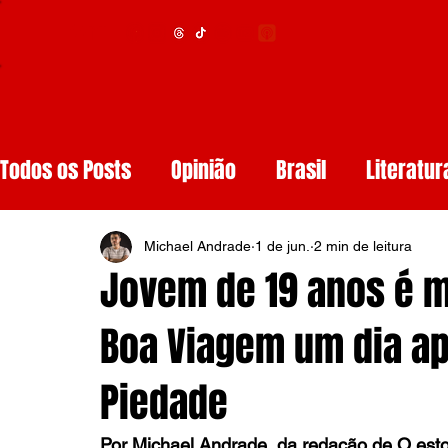
Menu
Todos os Posts
Opinião
Brasil
Literatur
Educação
Segurança
Obituários
S
Michael Andrade
1 de jun.
2 min de leitura
Jovem de 19 anos é m
Tech
Resenhas de Livros
Inteligência A
Boa Viagem um dia a
Piedade
Diários de Leitura
Reviews
Copa do M
Por Michael Andrade, da redação de O est