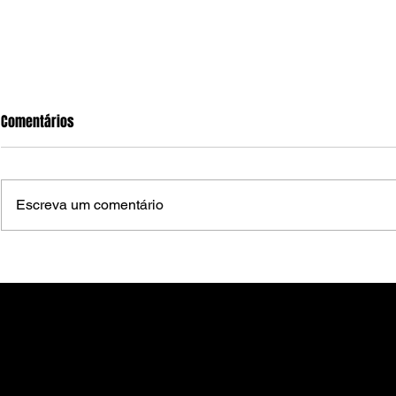
Comentários
Escreva um comentário
Pernambuco elege 10 novos
Criminosos i
Patrimônios Vivos; estado passa
tiro em São 
a contar com 125 mestres e
levam pelo m
grupos reconhecidos