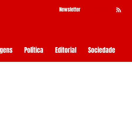
Newsletter
Busca
agens
Política
Editorial
Sociedade
Pernambuco
Mulher
Economia
as
Segurança Digital
Big Techs