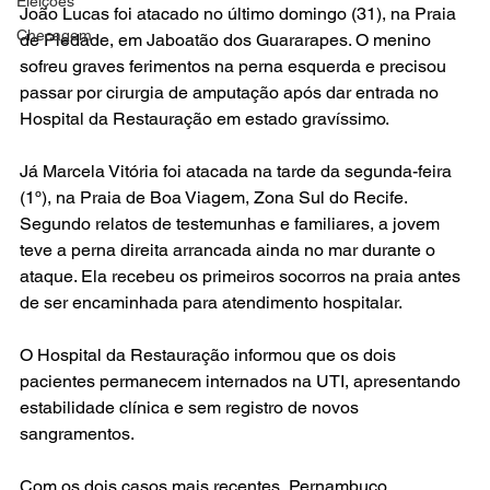
Eleições
João Lucas foi atacado no último domingo (31), na Praia 
Checagem
de Piedade, em Jaboatão dos Guararapes. O menino 
sofreu graves ferimentos na perna esquerda e precisou 
passar por cirurgia de amputação após dar entrada no 
Hospital da Restauração em estado gravíssimo.
Já Marcela Vitória foi atacada na tarde da segunda-feira 
(1º), na Praia de Boa Viagem, Zona Sul do Recife. 
Segundo relatos de testemunhas e familiares, a jovem 
teve a perna direita arrancada ainda no mar durante o 
ataque. Ela recebeu os primeiros socorros na praia antes 
de ser encaminhada para atendimento hospitalar.
O Hospital da Restauração informou que os dois 
pacientes permanecem internados na UTI, apresentando 
estabilidade clínica e sem registro de novos 
sangramentos.
Com os dois casos mais recentes, Pernambuco 