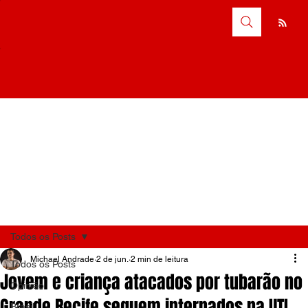
Todos os Posts
Michael Andrade
2 de jun.
2 min de leitura
Todos os Posts
Jovem e criança atacados por tubarão no
Opinião
Grande Recife seguem internados na UTI
Brasil