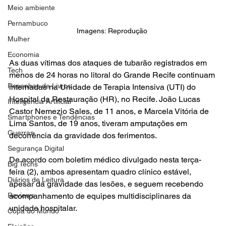
Meio ambiente
Pernambuco
Imagens: Reprodução 
Mulher
Economia
As duas vítimas dos ataques de tubarão registrados em 
Tech
menos de 24 horas no litoral do Grande Recife continuam 
Resenhas de Livros
internadas na Unidade de Terapia Intensiva (UTI) do 
Hospital da Restauração (HR), no Recife. João Lucas 
Inteligência Artificial
Castor Nemezio Sales, de 11 anos, e Marcela Vitória de 
Smartphones e Tendências
Lima Santos, de 19 anos, tiveram amputações em 
Guerras
decorrência da gravidade dos ferimentos.
Segurança Digital
De acordo com boletim médico divulgado nesta terça-
Big Techs
feira (2), ambos apresentam quadro clínico estável, 
Diários de Leitura
apesar da gravidade das lesões, e seguem recebendo 
Reviews
acompanhamento de equipes multidisciplinares da 
unidade hospitalar.
Copa do Mundo