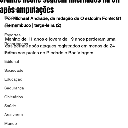
após amputações
Literatura
Notícias
Por Michael Andrade, da redação de O estopim Fonte: G1 
Pernambuco | terça-feira (2)
Cultura
Esportes
Menino de 11 anos e jovem de 19 anos perderam uma 
Reportagens
das pernas após ataques registrados em menos de 24 
horas nas praias de Piedade e Boa Viagem.
Política
Editorial
Sociedade
Educação
Segurança
Obituários
Saúde
Arcoverde
Mundo