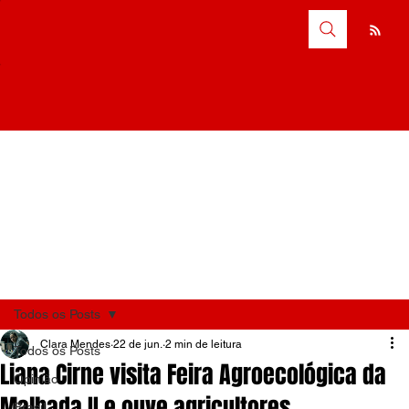
Todos os Posts
Clara Mendes
22 de jun.
2 min de leitura
Todos os Posts
Liana Cirne visita Feira Agroecológica da
Opinião
Malhada II e ouve agricultores
Brasil