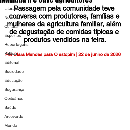
Passagem pela comunidade teve 
Literatura
conversa com produtores, famílias e 
Notícias
mulheres da agricultura familiar, além 
Cultura
de degustação de comidas típicas e 
Esportes
produtos vendidos na feira.
Reportagens
Política
Por Clara Mendes para O estopim | 22 de junho de 2026
Editorial
Sociedade
Educação
Segurança
Obituários
Saúde
Arcoverde
Mundo