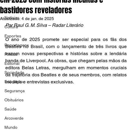
bastidores reveladores
Literatura
Notícias
Atualizado:
4 de jan. de 2025
Por Raul G. M. Silva – Radar Literário
Cultura
Esportes
O ano de 2025 promete ser especial para os fãs dos 
Reportagens
Beatles no Brasil, com o lançamento de três livros que 
trazem novas perspectivas e histórias sobre a lendária 
Política
banda de Liverpool. As obras, que chegam pelas mãos da 
Editorial
editora Belas Letras, mergulham em momentos cruciais 
Sociedade
da trajetória dos Beatles e de seus membros, com relatos 
inéditos e entrevistas exclusivas.
Educação
Segurança
Obituários
Saúde
Arcoverde
Mundo