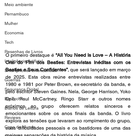
Meio ambiente
Pernambuco
Mulher
Economia
Tech
Resenhas de Livros
O primeiro destaque é 
“All You Need Is Love – A História 
Inteligência Artificial
Oral do Fim dos Beatles: Entrevistas Inéditas com os 
Beatles e Seus Confidentes”
, que será lançado em março 
Smartphones e Tendências
de 2025. Esta obra reúne entrevistas realizadas entre 
Guerras
1980 e 1981 por Peter Brown, ex-secretário da banda, e 
Segurança Digital
pelo escritor Steven Gaines. Nela, George Harrison, Yoko 
Ono, Paul McCartney, Ringo Starr e outros nomes 
Big Techs
próximos ao grupo oferecem relatos sinceros e 
Diários de Leitura
emocionantes sobre os anos finais da banda. O livro 
Reviews
explora as tensões que levaram ao rompimento do grupo, 
Copa do Mundo
suas dificuldades pessoais e os bastidores de uma das 
maiores separações da história da música.