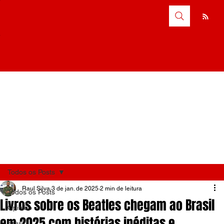
Todos os Posts
Raul Silva
3 de jan. de 2025
2 min de leitura
Todos os Posts
Livros sobre os Beatles chegam ao Brasil
Opinião
em 2025 com histórias inéditas e
Brasil