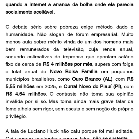
quando a internet a arranca da bolha onde ela parecia 
socialmente aceitável.
O debate sério sobre pobreza exige método, dado e 
humanidade. Não slogan de fórum empresarial. Muito 
menos aula sobre mérito vinda de um dos homens mais 
bem remunerados da televisão, cuja renda anual, 
segundo estimativas de imprensa que apontam salário 
fixo de cerca de 
R$ 4 milhões por mês
, supera com folga 
o total anual do 
Novo Bolsa Família
 em pequenos 
municípios brasileiros, como 
Ouro Branco (AL)
, com 
R$ 
5,55 milhões
 em 2025, e 
Curral Novo do Piauí (PI)
, com 
R$ 4,64 milhões
. O contraste não torna sua opinião 
inválida por si só. Mas torna ainda mais grave falar da 
fome alheia sem rigor, sem escuta e sem noção do próprio 
privilégio.
A fala de Luciano Huck não caiu porque foi mal editada. 
Caiu porque, confrontada com os fatos, 
não se sustenta
.