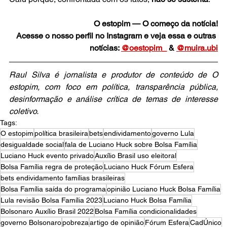
O estopim — O começo da notícia!
Acesse o nosso perfil no Instagram e veja essa e outras 
notícias: 
@oestopim_
 & 
@muira.ubi
Raul Silva é jornalista e produtor de conteúdo de O 
estopim, com foco em política, transparência pública, 
desinformação e análise crítica de temas de interesse 
coletivo.
Tags:
O estopim
política brasileira
bets
endividamento
governo Lula
desigualdade social
fala de Luciano Huck sobre Bolsa Família
Luciano Huck evento privado
Auxílio Brasil uso eleitoral
Bolsa Família regra de proteção
Luciano Huck Fórum Esfera
bets endividamento famílias brasileiras
Bolsa Família saída do programa
opinião Luciano Huck Bolsa Família
Lula revisão Bolsa Família 2023
Luciano Huck Bolsa Família
Bolsonaro Auxílio Brasil 2022
Bolsa Família condicionalidades
governo Bolsonaro
pobreza
artigo de opinião
Fórum Esfera
CadÚnico