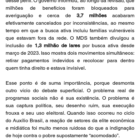
desse perfil. O governo informou, ao longo da revisão, que 
milhões de benefícios foram bloqueados para 
averiguação e cerca de 
3,7 milhões
 acabaram 
efetivamente cancelados por inconsistências, ao mesmo 
tempo em que a busca ativa incluiu famílias vulneráveis 
que estavam fora da rede. O MDS também divulgou a 
inclusão de 
1,3 milhão de lares
 por busca ativa desde 
março de 2023. Isso mostra dois movimentos simultâneos: 
retirar pagamentos indevidos e recolocar para dentro 
quem tinha direito e estava invisível. 
Esse ponto é de suma importância, porque desmonta 
outro vício do debate superficial. O problema real de 
programas sociais não é sua existência. O problema é 
sua captura política, seu desenho ruim, sua execução 
frouxa e seu uso eleitoral. Quando isso ocorreu no ciclo 
do Auxílio Brasil, a reação de setores da elite econômica 
e midiática foi muito menos ruidosa do que a indignação 
de hoje contra o pobre supostamente “acomodado”.