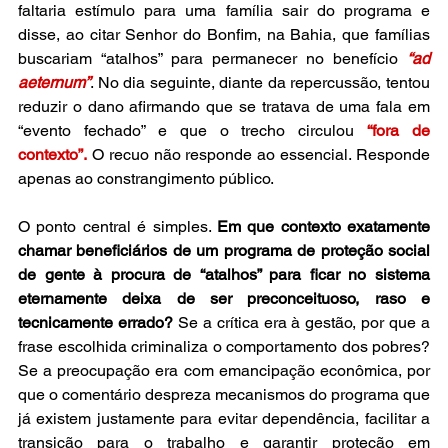
faltaria estímulo para uma família sair do programa e 
disse, ao citar Senhor do Bonfim, na Bahia, que famílias 
buscariam “atalhos” para permanecer no benefício 
“ad 
aeternum”
. No dia seguinte, diante da repercussão, tentou 
reduzir o dano afirmando que se tratava de uma fala em 
“evento fechado” e que o trecho circulou 
“fora de 
contexto”.
 O recuo não responde ao essencial. Responde 
apenas ao constrangimento público.
O ponto central é simples. 
Em que contexto exatamente 
chamar beneficiários de um programa de proteção social 
de gente à procura de “atalhos” para ficar no sistema 
eternamente deixa de ser preconceituoso, raso e 
tecnicamente errado?
 Se a crítica era à gestão, por que a 
frase escolhida criminaliza o comportamento dos pobres? 
Se a preocupação era com emancipação econômica, por 
que o comentário despreza mecanismos do programa que 
já existem justamente para evitar dependência, facilitar a 
transição para o trabalho e garantir proteção em 