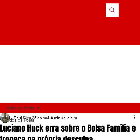
Todos os Posts
Raul Silva
25 de mai.
8 min de leitura
Todos os Posts
Luciano Huck erra sobre o Bolsa Família e
Opinião
tropeça na própria desculpa
Brasil