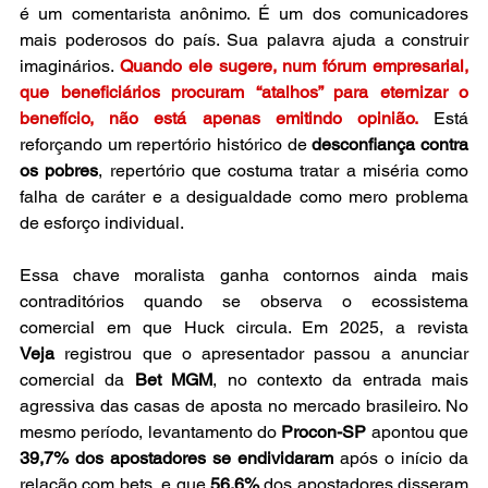
é um comentarista anônimo. É um dos comunicadores 
mais poderosos do país. Sua palavra ajuda a construir 
imaginários. 
Quando ele sugere, num fórum empresarial, 
que beneficiários procuram “atalhos” para eternizar o 
benefício, não está apenas emitindo opinião.
 Está 
reforçando um repertório histórico de 
desconfiança contra 
os pobres
, repertório que costuma tratar a miséria como 
falha de caráter e a desigualdade como mero problema 
de esforço individual.
Essa chave moralista ganha contornos ainda mais 
contraditórios quando se observa o ecossistema 
comercial em que Huck circula. Em 2025, a revista 
Veja
 registrou que o apresentador passou a anunciar 
comercial da 
Bet MGM
, no contexto da entrada mais 
agressiva das casas de aposta no mercado brasileiro. No 
mesmo período, levantamento do 
Procon-SP
 apontou que 
39,7% dos apostadores se endividaram
 após o início da 
relação com bets, e que 
56,6%
 dos apostadores disseram 