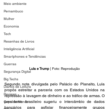
Meio ambiente
Pernambuco
Mulher
Economia
Tech
Resenhas de Livros
Inteligência Artificial
Smartphones e Tendências
Guerras
Lula e Trump
 | Foto: Reprodução
Segurança Digital
Big Techs
Segundo nota divulgada pelo Palácio do Planalto, Lula 
Diários de Leitura
propôs estreitar a parceria com os Estados Unidos na 
Reviews
repressão à lavagem de dinheiro e ao tráfico de armas. O 
presidente brasileiro sugeriu o intercâmbio de dados 
Copa do Mundo
bancários para asfixiar financeiramente grupos 