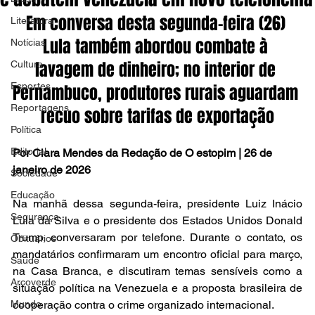
Em conversa desta segunda-feira (26) 
Literatura
Lula também abordou combate à 
Notícias
lavagem de dinheiro; no interior de 
Cultura
Esportes
Pernambuco, produtores rurais aguardam 
Reportagens
recuo sobre tarifas de exportação
Política
Editorial
Por Clara Mendes da Redação de O estopim | 26 de 
janeiro de 2026
Sociedade
Educação
Na manhã dessa segunda-feira, presidente Luiz Inácio 
Segurança
Lula da Silva e o presidente dos Estados Unidos Donald 
Trump, conversaram por telefone. Durante o contato, os 
Obituários
mandatários confirmaram um encontro oficial para março, 
Saúde
na Casa Branca, e discutiram temas sensíveis como a 
Arcoverde
situação política na Venezuela e a proposta brasileira de 
Mundo
cooperação contra o crime organizado internacional.