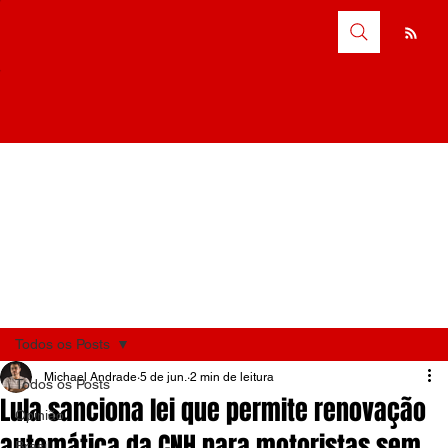
Todos os Posts
Michael Andrade
5 de jun.
2 min de leitura
Todos os Posts
Lula sanciona lei que permite renovação
Opinião
automática da CNH para motoristas sem
Brasil