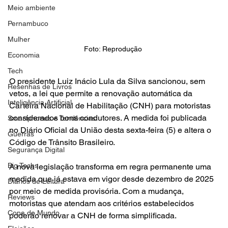
Meio ambiente
Pernambuco
Mulher
Foto: Reprodução 
Economia
Tech
O presidente Luiz Inácio Lula da Silva sancionou, sem 
Resenhas de Livros
vetos, a lei que permite a renovação automática da 
Inteligência Artificial
Carteira Nacional de Habilitação (CNH) para motoristas 
considerados bons condutores. A medida foi publicada 
Smartphones e Tendências
no Diário Oficial da União desta sexta-feira (5) e altera o 
Guerras
Código de Trânsito Brasileiro.
Segurança Digital
Big Techs
A nova legislação transforma em regra permanente uma 
medida que já estava em vigor desde dezembro de 2025 
Diários de Leitura
por meio de medida provisória. Com a mudança, 
Reviews
motoristas que atendam aos critérios estabelecidos 
Copa do Mundo
poderão renovar a CNH de forma simplificada.