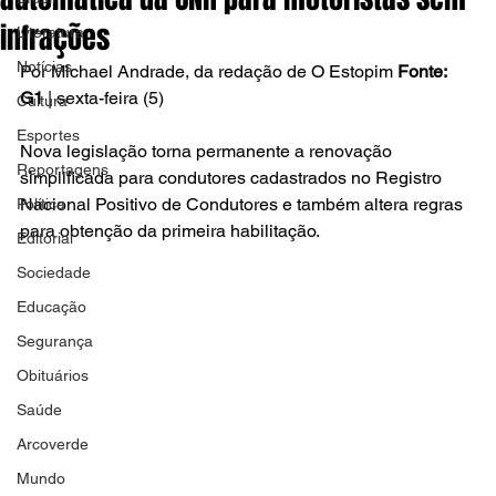
infrações
Literatura
Notícias
Por Michael Andrade, da redação de O Estopim 
Fonte: 
G1 
| sexta-feira (5)
Cultura
Esportes
Nova legislação torna permanente a renovação 
Reportagens
simplificada para condutores cadastrados no Registro 
Nacional Positivo de Condutores e também altera regras 
Política
para obtenção da primeira habilitação.
Editorial
Sociedade
Educação
Segurança
Obituários
Saúde
Arcoverde
Mundo