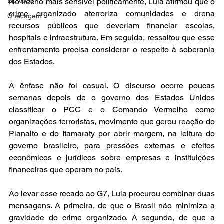
Eleições
No trecho mais sensível politicamente, Lula afirmou que o 
crime organizado aterroriza comunidades e drena 
Checagem
recursos públicos que deveriam financiar escolas, 
hospitais e infraestrutura. Em seguida, ressaltou que esse 
enfrentamento precisa considerar o respeito à soberania 
dos Estados.
A ênfase não foi casual. O discurso ocorre poucas 
semanas depois de o governo dos Estados Unidos 
classificar o PCC e o Comando Vermelho como 
organizações terroristas, movimento que gerou reação do 
Planalto e do Itamaraty por abrir margem, na leitura do 
governo brasileiro, para pressões externas e efeitos 
econômicos e jurídicos sobre empresas e instituições 
financeiras que operam no país.
Ao levar esse recado ao G7, Lula procurou combinar duas 
mensagens. A primeira, de que o Brasil não minimiza a 
gravidade do crime organizado. A segunda, de que a 