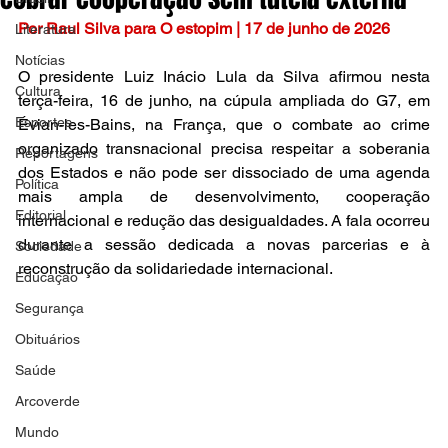
Por Raul Silva para O estopim | 17 de junho de 2026
Literatura
Notícias
O presidente Luiz Inácio Lula da Silva afirmou nesta 
Cultura
terça-feira, 16 de junho, na cúpula ampliada do G7, em 
Esportes
Évian-les-Bains, na França, que o combate ao crime 
organizado transnacional precisa respeitar a soberania 
Reportagens
dos Estados e não pode ser dissociado de uma agenda 
Política
mais ampla de desenvolvimento, cooperação 
Editorial
internacional e redução das desigualdades. A fala ocorreu 
durante a sessão dedicada a novas parcerias e à 
Sociedade
reconstrução da solidariedade internacional.
Educação
Segurança
Obituários
Saúde
Arcoverde
Mundo