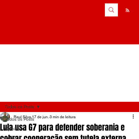
Todos os Posts
Raul Silva
17 de jun.
3 min de leitura
Todos os Posts
Lula usa G7 para defender soberania e
Opinião
cobrar cooperação sem tutela externa
Brasil