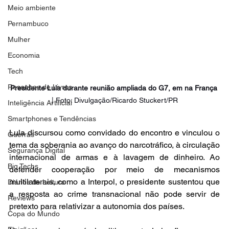
Meio ambiente
Pernambuco
Mulher
Economia
Tech
Resenhas de Livros
Presidente Lula durante reunião ampliada do G7, em na França 
| Foto: Divulgação/Ricardo Stuckert/PR
Inteligência Artificial
Smartphones e Tendências
Lula discursou como convidado do encontro e vinculou o 
Guerras
tema da soberania ao avanço do narcotráfico, à circulação 
Segurança Digital
internacional de armas e à lavagem de dinheiro. Ao 
Big Techs
defender cooperação por meio de mecanismos 
multilaterais, como a Interpol, o presidente sustentou que 
Diários de Leitura
a resposta ao crime transnacional não pode servir de 
Reviews
pretexto para relativizar a autonomia dos países.
Copa do Mundo