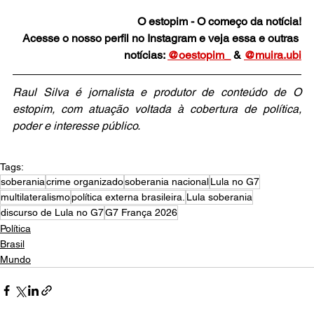
O estopim - O começo da notícia!
Acesse o nosso perfil no Instagram e veja essa e outras 
notícias: 
@oestopim_
 & 
@muira.ubi
Raul Silva é jornalista e produtor de conteúdo de O 
estopim, com atuação voltada à cobertura de política, 
poder e interesse público.
Tags:
soberania
crime organizado
soberania nacional
Lula no G7
multilateralismo
política externa brasileira.
Lula soberania
discurso de Lula no G7
G7 França 2026
Política
Brasil
Mundo