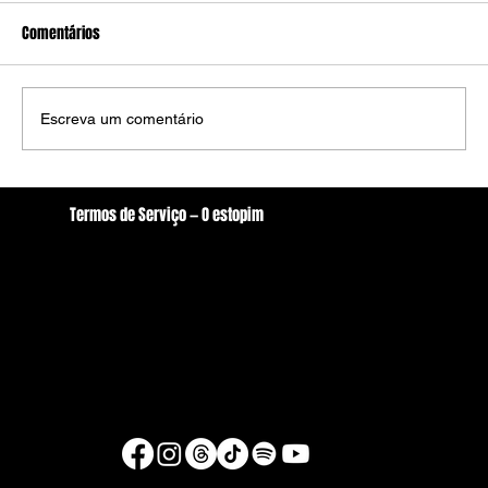
Comentários
Escreva um comentário
Caminhada do Forró divulga programação da
Termos de Serviço — O estopim
14ª edição em Arcoverde
Localização
oestopim.redacao@gmail.com
Av. Zeferino Galvão, S/N. - Centro, Arcoverde/PE
56506-400
Brasil
© Copyright 2026 - O estopim
Desenvolvido por Raul Silva